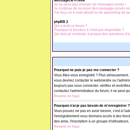
Messagerie Privée
Je ne peux pas envoyer de messages privés !
Je continue de recevoir des messages privés no
J'ai reçu un e-mail abusif ou de spamming de qu
phpBB 2
Qui a écrit ce forum ?
Pourquoi la fonction X n'est pas disponible ?
Qui dois-je contacter à propos des questions d'ab
Pourquoi ne puis-je pas me connecter ?
Vous êtes-vous enregistré ? Plus sérieusement, v
vous devriez contacter le webmestre ou l'adminis
toujours pas vous connecter, vérifiez et revérifi
contactez l'administrateur du forum, il se peut qu
Revenir en haut
Pourquoi n'ai-je pas besoin de m'enregistrer ?
Vous pouvez ne pas en avoir besoin, c'est à l'ad
l'enregistrement vous donnera accès à des foncti
des amis, l'inscription à un groupe d'utilisateur
Revenir en haut