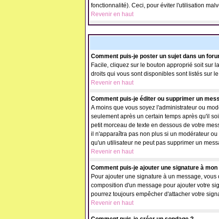
fonctionnalité). Ceci, pour éviter l'utilisation m
Revenir en haut
Comment puis-je poster un sujet dans un for
Facile, cliquez sur le bouton approprié soit sur 
droits qui vous sont disponibles sont listés sur l
Revenir en haut
Comment puis-je éditer ou supprimer un mes
A moins que vous soyez l'administrateur ou mod
seulement après un certain temps après qu'il soi
petit morceau de texte en dessous de votre messa
il n'apparaîtra pas non plus si un modérateur ou 
qu'un utilisateur ne peut pas supprimer un mess
Revenir en haut
Comment puis-je ajouter une signature à mo
Pour ajouter une signature à un message, vous d
composition d'un message pour ajouter votre sig
pourrez toujours empêcher d'attacher votre sign
Revenir en haut