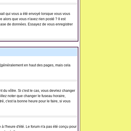
-mail qui vous a été envoyé lorsque vous vous
 alors que vous n'avez rien posté ? Il est
a base de données. Essayez de vous enregistrer
(généralement en haut des pages, mais cela
t du vôtre. Si c'est le cas, vous devriez changer
illez noter que changer le fuseau horaire,
é, c'est la bonne heure pour le faire, si vous
e à l'heure d'été. Le forum n'a pas été conçu pour