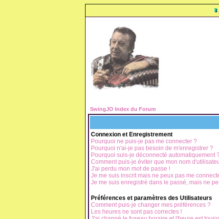
SwingJO Index du Forum
Connexion et Enregistrement
Pourquoi ne puis-je pas me connecter ?
Pourquoi n'ai-je pas besoin de m'enregistrer ?
Pourquoi suis-je déconnecté automatiquement 
Comment puis-je éviter que mon nom d'utilisateur
J'ai perdu mon mot de passe !
Je me suis inscrit mais ne peux pas me connecte
Je me suis enregistré dans le passé, mais ne pe
Préférences et paramètres des Utilisateurs
Comment puis-je changer mes préférences ?
Les heures ne sont pas correctes !
J'ai changé le fuseau horaire et l'heure est toujou