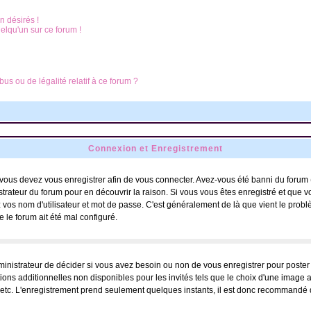
n désirés !
elqu'un sur ce forum !
us ou de légalité relatif à ce forum ?
Connexion et Enregistrement
ous devez vous enregistrer afin de vous connecter. Avez-vous été banni du forum (u
trateur du forum pour en découvrir la raison. Si vous vous êtes enregistré et que 
ez vos nom d'utilisateur et mot de passe. C'est généralement de là que vient le probl
e le forum ait été mal configuré.
ministrateur de décider si vous avez besoin ou non de vous enregistrer pour poster
ons additionnelles non disponibles pour les invités tels que le choix d'une image a
s, etc. L'enregistrement prend seulement quelques instants, il est donc recommandé d