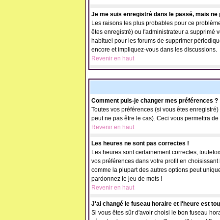
Je me suis enregistré dans le passé, mais ne
Les raisons les plus probables pour ce problème 
êtes enregistré) ou l'administrateur a supprimé v
habituel pour les forums de supprimer périodique
encore et impliquez-vous dans les discussions.
Revenir en haut
Comment puis-je changer mes préférences ?
Toutes vos préférences (si vous êtes enregistré)
peut ne pas être le cas). Ceci vous permettra de
Revenir en haut
Les heures ne sont pas correctes !
Les heures sont certainement correctes, toutefois
vos préférences dans votre profil en choisissant 
comme la plupart des autres options peut uniqueme
pardonnez le jeu de mots !
Revenir en haut
J'ai changé le fuseau horaire et l'heure est tou
Si vous êtes sûr d'avoir choisi le bon fuseau hor