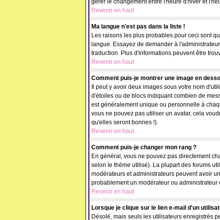
gérer le changement entre l'heure d'hiver et l'heu
Revenir en haut
Ma langue n'est pas dans la liste !
Les raisons les plus probables pour ceci sont que
langue. Essayez de demander à l'administrateur d
traduction. Plus d'informations peuvent être trou
Revenir en haut
Comment puis-je montrer une image en dessou
Il peut y avoir deux images sous votre nom d'ut
d'étoiles ou de blocs indiquant combien de mess
est généralement unique ou personnelle à chaque u
vous ne pouvez pas utiliser un avatar, cela voud
qu'elles seront bonnes !).
Revenir en haut
Comment puis-je changer mon rang ?
En général, vous ne pouvez pas directement change
selon le thème utilisé). La plupart des forums ut
modérateurs et administrateurs peuvent avoir un 
probablement un modérateur ou administrateur 
Revenir en haut
Lorsque je clique sur le lien e-mail d'un util
Désolé, mais seuls les utilisateurs enregistrés p