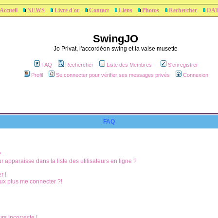
Accueil
NEWS
Livre d'or
Contact
Liens
Photos
Rechercher
DA
SwingJO
Jo Privat, l'accordéon swing et la valse musette
FAQ
Rechercher
Liste des Membres
S'enregistrer
Profil
Se connecter pour vérifier ses messages privés
Connexion
FAQ
?
 apparaisse dans la liste des utilisateurs en ligne ?
r !
ux plus me connecter ?!
rs incorrecte !