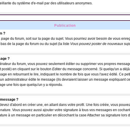
alveillante du système d'e-mail par des utilisateurs anonymes.
Publication
um ?
la page du forum, soit sur la page du sujet. Vous pourriez avoir besoin de vous enr
e bas de la page du forum ou du sujet (la liste
Vous pouvez poster de nouveaux sujet
sage ?
érateur du forum, vous pouvez seulement éditer ou supprimer vos propres messag
t posté) en cliquant sur le bouton
Editer
du message concerné. Si quelqu'un a déjà
ge en retournant le lire, indiquant le nombre de fois que vous l'avez édité. Ce peti
un administrateur édite le message (ils devraient laisser un message expliquant ce q
age une fois que quelqu'un y a répondu.
n message ?
evez d'abord en créer une, en allant dans votre profil. Une fois créée, vous pouve
nature. Vous pouvez aussi ajouter votre signature à tous vos messages en cochant 
ature à un message en particulier en décochant la case Attacher sa signature lors 