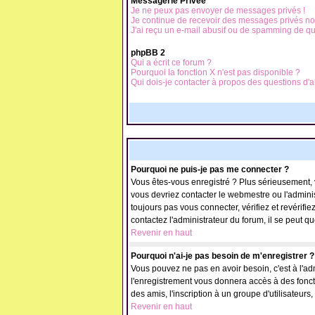
Messagerie Privée
Je ne peux pas envoyer de messages privés !
Je continue de recevoir des messages privés no
J'ai reçu un e-mail abusif ou de spamming de qu
phpBB 2
Qui a écrit ce forum ?
Pourquoi la fonction X n'est pas disponible ?
Qui dois-je contacter à propos des questions d'ab
Pourquoi ne puis-je pas me connecter ?
Vous êtes-vous enregistré ? Plus sérieusement, v
vous devriez contacter le webmestre ou l'adminis
toujours pas vous connecter, vérifiez et revérifi
contactez l'administrateur du forum, il se peut qu
Revenir en haut
Pourquoi n'ai-je pas besoin de m'enregistrer ?
Vous pouvez ne pas en avoir besoin, c'est à l'ad
l'enregistrement vous donnera accès à des foncti
des amis, l'inscription à un groupe d'utilisateur
Revenir en haut