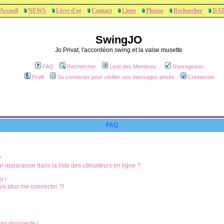
Accueil
NEWS
Livre d'or
Contact
Liens
Photos
Rechercher
DA
SwingJO
Jo Privat, l'accordéon swing et la valse musette
FAQ
Rechercher
Liste des Membres
S'enregistrer
Profil
Se connecter pour vérifier ses messages privés
Connexion
FAQ
?
 apparaisse dans la liste des utilisateurs en ligne ?
r !
ux plus me connecter ?!
rs incorrecte !