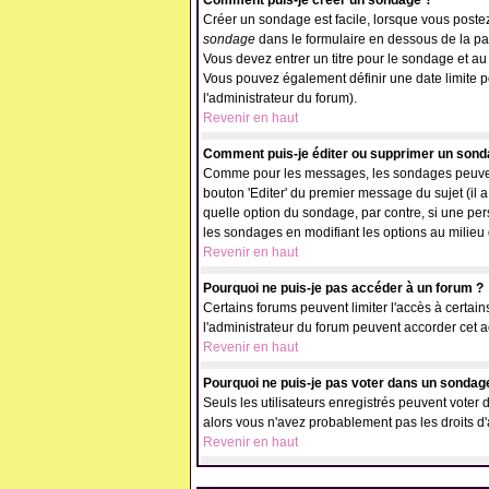
Comment puis-je créer un sondage ?
Créer un sondage est facile, lorsque vous postez
sondage
dans le formulaire en dessous de la pa
Vous devez entrer un titre pour le sondage et a
Vous pouvez également définir une date limite pou
l'administrateur du forum).
Revenir en haut
Comment puis-je éditer ou supprimer un sond
Comme pour les messages, les sondages peuvent 
bouton 'Editer' du premier message du sujet (il 
quelle option du sondage, par contre, si une per
les sondages en modifiant les options au milieu
Revenir en haut
Pourquoi ne puis-je pas accéder à un forum ?
Certains forums peuvent limiter l'accès à certains
l'administrateur du forum peuvent accorder cet a
Revenir en haut
Pourquoi ne puis-je pas voter dans un sondag
Seuls les utilisateurs enregistrés peuvent voter 
alors vous n'avez probablement pas les droits d
Revenir en haut