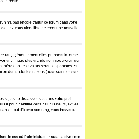
cale réelle.
u'un n'a pas encore traduit ce forum dans votre
as sentez-vous alors libre de créer une nouvelle
tre rang, généralement elles prennent la forme
rouver une image plus grande nommée avatar, qui
manière dont les avatars seront disponibles. Si
r lui en demander les raisons (nous sommes sûrs
es sujets de discussions et dans votre profil
i pour identifier certains utilisateurs, ex: les
 dans le but d'élever son rang, vous trouverez
ns le cas où l'administrateur aurait activé cette