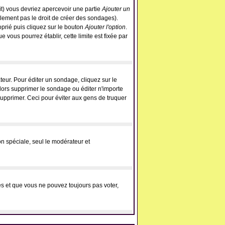
it) vous devriez apercevoir une partie
Ajouter un
lement pas le droit de créer des sondages).
prié puis cliquez sur le bouton
Ajouter l'option
.
 vous pourrez établir, cette limite est fixée par
ur. Pour éditer un sondage, cliquez sur le
alors supprimer le sondage ou éditer n'importe
supprimer. Ceci pour éviter aux gens de truquer
ion spéciale, seul le modérateur et
rés et que vous ne pouvez toujours pas voter,