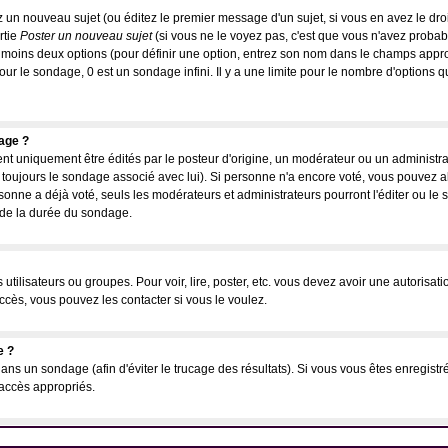
 un nouveau sujet (ou éditez le premier message d'un sujet, si vous en avez le dro
rtie
Poster un nouveau sujet
(si vous ne le voyez pas, c'est que vous n'avez probab
u moins deux options (pour définir une option, entrez son nom dans le champs appro
r le sondage, 0 est un sondage infini. Il y a une limite pour le nombre d'options que
age ?
uniquement être édités par le posteur d'origine, un modérateur ou un administrate
a toujours le sondage associé avec lui). Si personne n'a encore voté, vous pouvez 
sonne a déjà voté, seuls les modérateurs et administrateurs pourront l'éditer ou le 
 de la durée du sondage.
 utilisateurs ou groupes. Pour voir, lire, poster, etc. vous devez avoir une autorisat
ccès, vous pouvez les contacter si vous le voulez.
e ?
dans un sondage (afin d'éviter le trucage des résultats). Si vous vous êtes enregist
'accès appropriés.