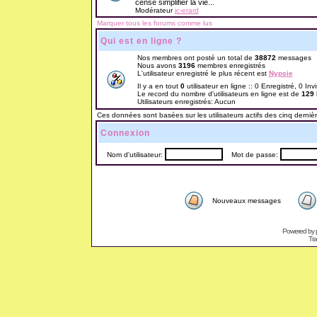
censé simplifier la vie...
Modérateur
jc-erard
Marquer tous les forums comme lus
Qui est en ligne ?
Nos membres ont posté un total de
38872
messages
Nous avons
3196
membres enregistrés
L'utilisateur enregistré le plus récent est
Nypsie
Il y a en tout
0
utilisateur en ligne :: 0 Enregistré, 0 Inv
Le record du nombre d'utilisateurs en ligne est de
129
Utilisateurs enregistrés: Aucun
Ces données sont basées sur les utilisateurs actifs des cinq derniè
Connexion
Nom d'utilisateur:
Mot de passe:
Nouveaux messages
Powered by
Tra