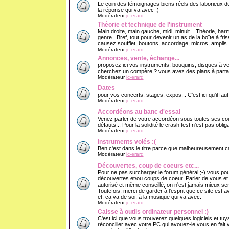
Le coin des témoignages biens réels des laborieux du
la réponse qui va avec :)
Modérateur
jc-erard
Théorie et technique de l'instrument
Main droite, main gauche, midi, minuit... Théorie, har
genre...Bref, tout pour devenir un as de la boîte à f
causez soufflet, boutons, accordage, micros, amplis..
Modérateur
jc-erard
Annonces, vente, échange...
proposez ici vos instruments, bouquins, disques à v
cherchez un compère ? vous avez des plans à partage
Modérateur
jc-erard
Dates
pour vos concerts, stages, expos... C'est ici qu'il fau
Modérateur
jc-erard
Accordéons au banc d'essai
Venez parler de votre accordéon sous toutes ses cout
défauts... Pour la solidité le crash test n'est pas obliga
Modérateur
jc-erard
Instruments volés :(
Ben c'est dans le titre parce que malheureusement ca 
Modérateur
jc-erard
Découvertes, coup de coeurs etc...
Pour ne pas surcharger le forum général ;-) vous pou
découvertes et/ou coups de coeur. Parler de vous e
autorisé et même conseillé, on n'est jamais mieux se
Toutefois, merci de garder à l'esprit que ce site est 
et, ca va de soi, à la musique qui va avec.
Modérateur
jc-erard
Caisse à outils ordinateur personnel :)
C'est ici que vous trouverez quelques logiciels et tuy
réconcilier avec votre PC qui avouez-le vous en fait v