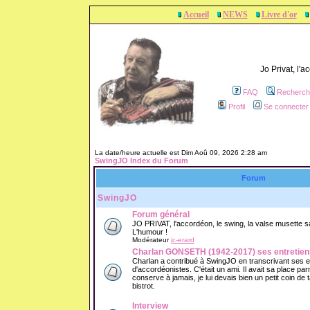
Accueil
NEWS
Livre d'or
Jo Privat, l'
FAQ
Recherch
Profil
Se connecter 
La date/heure actuelle est Dim Aoû 09, 2026 2:28 am
SwingJO Index du Forum
Forum
SwingJO
Forum général
JO PRIVAT, l'accordéon, le swing, la valse musette sans
L'humour !
Modérateur
jc-erard
Charlan GONSETH (1942-2017) ses entretien
Charlan a contribué à SwingJO en transcrivant ses 
d'accordéonistes. C'était un ami. Il avait sa place parm
conserve à jamais, je lui devais bien un petit coin de
bistrot.
Interview