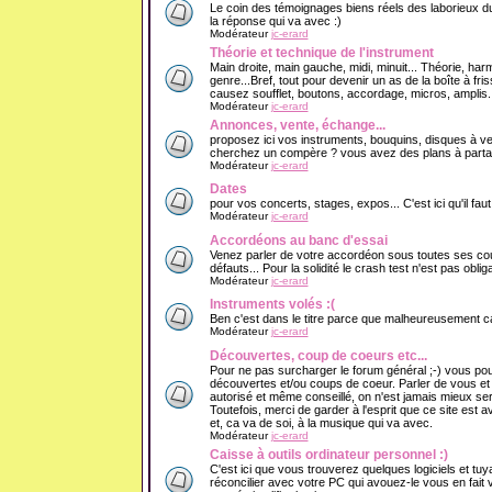
Le coin des témoignages biens réels des laborieux du
la réponse qui va avec :)
Modérateur
jc-erard
Théorie et technique de l'instrument
Main droite, main gauche, midi, minuit... Théorie, har
genre...Bref, tout pour devenir un as de la boîte à f
causez soufflet, boutons, accordage, micros, amplis..
Modérateur
jc-erard
Annonces, vente, échange...
proposez ici vos instruments, bouquins, disques à v
cherchez un compère ? vous avez des plans à partage
Modérateur
jc-erard
Dates
pour vos concerts, stages, expos... C'est ici qu'il fau
Modérateur
jc-erard
Accordéons au banc d'essai
Venez parler de votre accordéon sous toutes ses cout
défauts... Pour la solidité le crash test n'est pas obliga
Modérateur
jc-erard
Instruments volés :(
Ben c'est dans le titre parce que malheureusement ca 
Modérateur
jc-erard
Découvertes, coup de coeurs etc...
Pour ne pas surcharger le forum général ;-) vous pou
découvertes et/ou coups de coeur. Parler de vous e
autorisé et même conseillé, on n'est jamais mieux se
Toutefois, merci de garder à l'esprit que ce site est 
et, ca va de soi, à la musique qui va avec.
Modérateur
jc-erard
Caisse à outils ordinateur personnel :)
C'est ici que vous trouverez quelques logiciels et tuy
réconcilier avec votre PC qui avouez-le vous en fait v