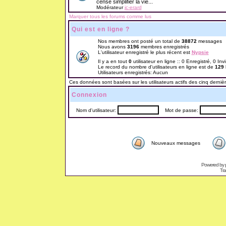
censé simplifier la vie...
Modérateur
jc-erard
Marquer tous les forums comme lus
Qui est en ligne ?
Nos membres ont posté un total de
38872
messages
Nous avons
3196
membres enregistrés
L'utilisateur enregistré le plus récent est
Nypsie
Il y a en tout
0
utilisateur en ligne :: 0 Enregistré, 0 Inv
Le record du nombre d'utilisateurs en ligne est de
129
Utilisateurs enregistrés: Aucun
Ces données sont basées sur les utilisateurs actifs des cinq derniè
Connexion
Nom d'utilisateur:
Mot de passe:
Nouveaux messages
Powered by
Tra