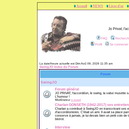
Accueil
NEWS
Livre d'or
Jo Privat, l'
FAQ
Recherch
Profil
Se connecter 
La date/heure actuelle est Dim Aoû 09, 2026 11:35 am
SwingJO Index du Forum
Forum
SwingJO
Forum général
JO PRIVAT, l'accordéon, le swing, la valse musette sans
L'humour !
Modérateur
jc-erard
Charlan GONSETH (1942-2017) ses entretien
Charlan a contribué à SwingJO en transcrivant ses 
d'accordéonistes. C'était un ami. Il avait sa place parm
conserve à jamais, je lui devais bien un petit coin de
bistrot.
Interview