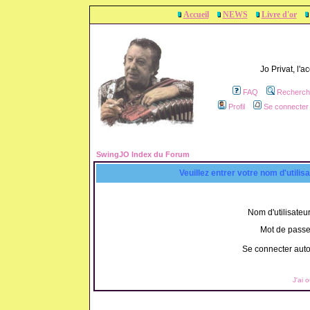
Accueil
NEWS
Livre d'or
Jo Privat, l'
FAQ
Recherch
Profil
Se connecter 
SwingJO Index du Forum
Veuillez entrer votre nom d'utili
Nom d'utilisateur
Mot de passe
Se connecter aut
J'ai 