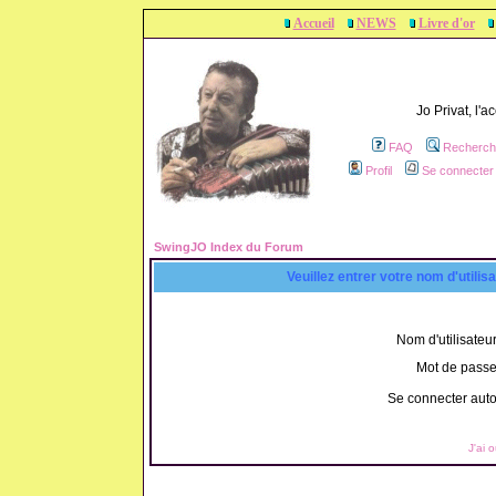
Accueil
NEWS
Livre d'or
Jo Privat, l'
FAQ
Recherch
Profil
Se connecter 
SwingJO Index du Forum
Veuillez entrer votre nom d'utili
Nom d'utilisateur
Mot de passe
Se connecter aut
J'ai 