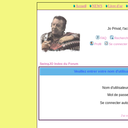
Accueil
NEWS
Livre d'or
Jo Privat, l'
FAQ
Recherch
Profil
Se connecter 
SwingJO Index du Forum
Veuillez entrer votre nom d'utili
Nom d'utilisateur
Mot de passe
Se connecter aut
J'ai 