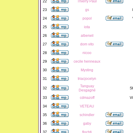
22
Thierry Paul
23
gs
24
popol
25
iota
26
alberwil
27
dom vito
28
nicoo
29
cecile henneaux
30
Mysting
31
triacjocelyn
Tanguay
32
S
Desgagné
33
cdmazoff
Vi
34
VETEAU
35
schindler
36
gaby
37
flochti