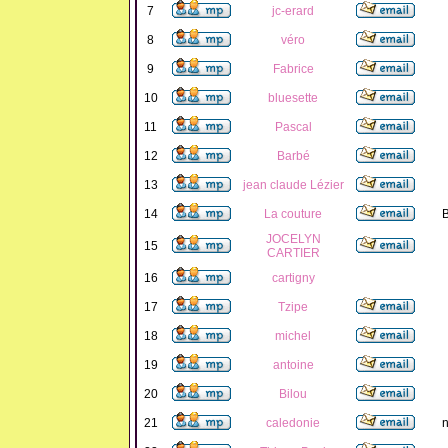
7
jc-erard
8
véro
9
Fabrice
10
bluesette
11
Pascal
12
Barbé
13
jean claude Lézier
14
La couture
B
JOCELYN
15
CARTIER
16
cartigny
17
Tzipe
18
michel
19
antoine
20
Bilou
21
caledonie
n