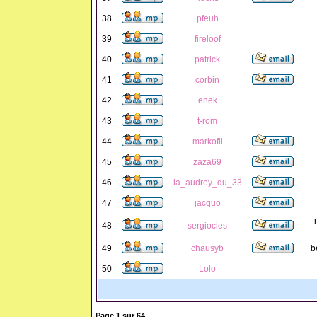
38
pfeuh
39
fireloof
40
patrick
41
corbin
42
enek
43
t-rom
44
markofil
45
zaza69
46
la_audrey_du_33
47
jacquo
48
sergiocies
49
chausyb
b
50
Lolo
Page
1
sur
64