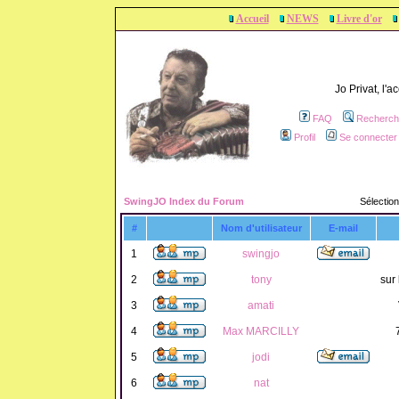
Accueil
NEWS
Livre d'or
Jo Privat, l'
FAQ
Recherch
Profil
Se connecter 
SwingJO Index du Forum
Sélection
#
Nom d'utilisateur
E-mail
1
swingjo
2
tony
sur 
3
amati
4
Max MARCILLY
5
jodi
6
nat