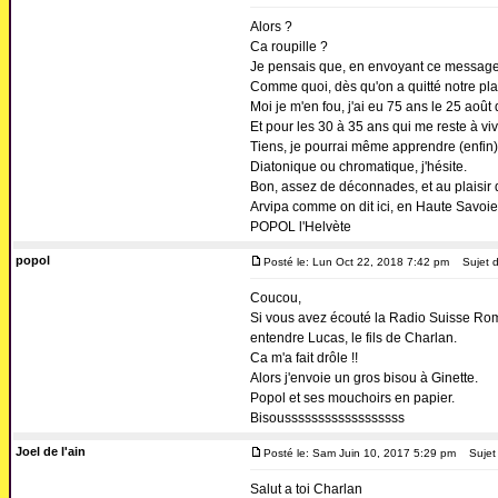
Alors ?
Ca roupille ?
Je pensais que, en envoyant ce message, 
Comme quoi, dès qu'on a quitté notre plan
Moi je m'en fou, j'ai eu 75 ans le 25 août
Et pour les 30 à 35 ans qui me reste à vivr
Tiens, je pourrai même apprendre (enfin) 
Diatonique ou chromatique, j'hésite.
Bon, assez de déconnades, et au plaisir d
Arvipa comme on dit ici, en Haute Savoie
POPOL l'Helvète
popol
Posté le: Lun Oct 22, 2018 7:42 pm
Sujet d
Coucou,
Si vous avez écouté la Radio Suisse Rom
entendre Lucas, le fils de Charlan.
Ca m'a fait drôle !!
Alors j'envoie un gros bisou à Ginette.
Popol et ses mouchoirs en papier.
Bisoussssssssssssssssss
Joel de l'ain
Posté le: Sam Juin 10, 2017 5:29 pm
Sujet 
Salut a toi Charlan