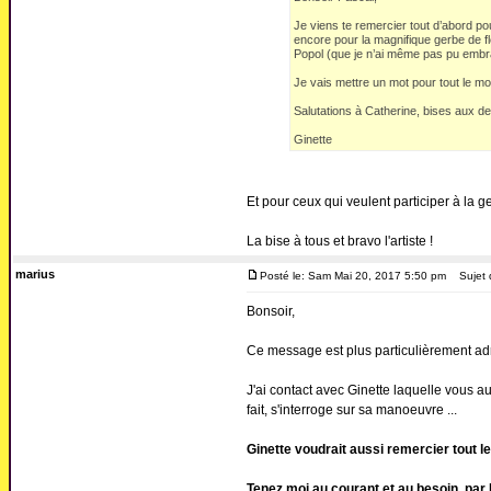
Je viens te remercier tout d’abord po
encore pour la magnifique gerbe de 
Popol (que je n’ai même pas pu embra
Je vais mettre un mot pour tout le mon
Salutations à Catherine, bises aux de
Ginette
Et pour ceux qui veulent participer à la g
La bise à tous et bravo l'artiste !
marius
Posté le: Sam Mai 20, 2017 5:50 pm
Sujet 
Bonsoir,
Ce message est plus particulièrement adr
J'ai contact avec Ginette laquelle vous a
fait, s'interroge sur sa manoeuvre ...
Ginette voudrait aussi remercier tout l
Tenez moi au courant et au besoin, par