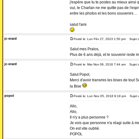
j'espère que tu te postes au mieux ainsi
oui, le Charlan ne me quitte pas de l'esprit
entre les photos et les bons souvenirs ...
salut l'ami
jc-erard
Posté le: Lun Fév 27, 2023 1:50 pm
Sujet d
Salut mes Pralos,
Plus de 6 ans déjà, et le souvenir reste i
jc-erard
Posté le: Mar Nov 06, 2018 7:44 am
Sujet d
Salut Popol,
Merci d'avoir transmis les bises de tout 
la Bise
popol
Posté le: Lun Nov 05, 2018 9:19 pm
Sujet 
Allo,
Allo,
Il n'y a plus personne ?
Je vois que personne n'a réagi suite à m
On est vite oublié.
POPOL