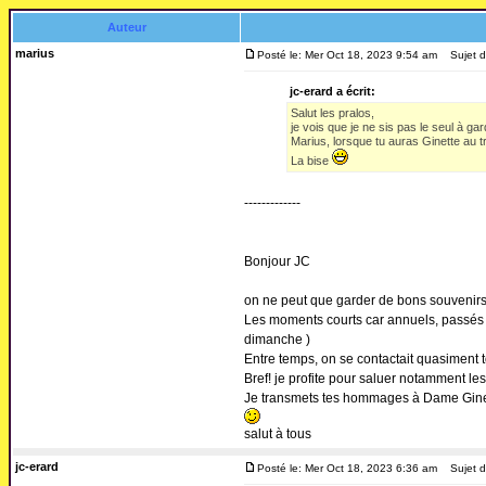
Auteur
marius
Posté le: Mer Oct 18, 2023 9:54 am
Sujet d
jc-erard a écrit:
Salut les pralos,
je vois que je ne sis pas le seul à gar
Marius, lorsque tu auras Ginette au t
La bise
-------------
Bonjour JC
on ne peut que garder de bons souvenirs 
Les moments courts car annuels, passés 
dimanche )
Entre temps, on se contactait quasiment t
Bref! je profite pour saluer notamment le
Je transmets tes hommages à Dame Gine
salut à tous
jc-erard
Posté le: Mer Oct 18, 2023 6:36 am
Sujet d