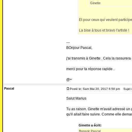
Ginette
Et pour ceux qui veulent participe
La bise à tous et bravo l'artiste !
---
BOnjour Pascal,
j'ai transmis à Ginette . Cela la rassurera et
merci pour ta réponse rapide .
@+
Pascal
Posté le: Sam Mai 20, 2017 6:58 pm
Sujet 
Salut Marius
Tu as raison. Ginette m'avait adressé un
qu'il allait faire suivre. Comme elle dem
Ginette a écrit:
Bonsoir Pascal,