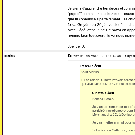
Je viens d'apprendre ton décès et comme to
"papoté" comme on dit chez nous, causé de
que tu connaissais parfaitement. Tes chron
fois a Gruyère ou Gégé avait loué un chale
avec Gégé, c'est un peu le bazar en app
homme bien tout court. Tu va nous manque
Joël de l'Ain
marius
Posté le: Dim Mai 21, 2017 9:40 am
Sujet d
Pascal a écrit:
Salut Marius
Tu as raison. Ginette m'avait adress
qu'il allait faire suivre. Comme elle
Ginette a écrit:
Bonsoir Pascal,
Je viens te remercier tout d’
participé, merci encore pour
Merci aussi à JC, à Denise et
Je vais mettre un mot pour tou
Salutations à Catherine, bise