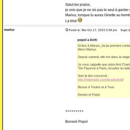
Salut les pralos,
je vois que je ne sis pas le seul à garder 
Marius, lorsque tu auras Ginette au tremb
La bise
marius
Posté le: Mar Oct 17, 2023 5:58 pm
Sujet d
popol a écrit:
Grâce à Marius, j'ai pu prendre conta
Merci Marius.
Depuis samedi, elle est dans la nei
Je vous rappelle que notre Ami Charla
"De Payerne à Paris, écoutez la radio d
Voici le lien concerné :
http://initialradio.com/laradiodetiti/
Bisous à Toutes et à Tous
Denise et Popol
+++++++++
Bonsoir Popol