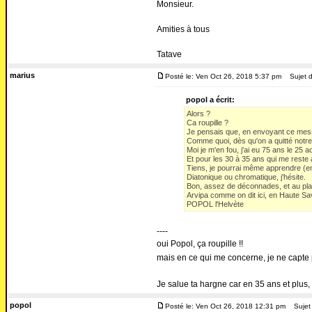
Monsieur.
Amities à tous
Tatave
marius
Posté le: Ven Oct 26, 2018 5:37 pm
Sujet d
popol a écrit:
Alors ?
Ca roupille ?
Je pensais que, en envoyant ce messa
Comme quoi, dès qu'on a quitté notre p
Moi je m'en fou, j'ai eu 75 ans le 25 a
Et pour les 30 à 35 ans qui me reste à
Tiens, je pourrai même apprendre (enf
Diatonique ou chromatique, j'hésite.
Bon, assez de déconnades, et au plais
Arvipa comme on dit ici, en Haute Sa
POPOL l'Helvète
----
oui Popol, ça roupille !!
mais en ce qui me concerne, je ne capte
Je salue ta hargne car en 35 ans et plus,
popol
Posté le: Ven Oct 26, 2018 12:31 pm
Sujet 