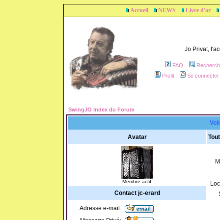
Accueil
NEWS
Livre d'or
Jo Privat, l'
FAQ
Recherch
Profil
Se connecter 
SwingJO Index du Forum
Voir
Avatar
Tout
M
Membre actif
Loc
Contact jc-erard
Adresse e-mail: