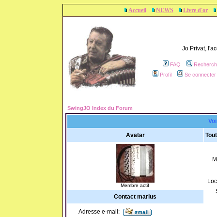
Accueil
NEWS
Livre d'or
Jo Privat, l'
FAQ
Recherch
Profil
Se connecter 
SwingJO Index du Forum
Voi
Avatar
Tout
M
Loc
Membre actif
Contact marius
Adresse e-mail: