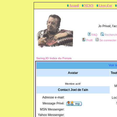
Accueil
NEWS
Livre d'or
Jo Privat, l'
FAQ
Recherch
Profil
Se connecter 
SwingJO Index du Forum
Voir l
Avatar
Tout
Membre actif
M
Contact Joel de l'ain
Adresse e-mail:
Loc
Message Privé:
MSN Messenger:
Yahoo Messenger: