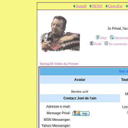
Accueil
NEWS
Livre d'or
Jo Privat, l'
FAQ
Recherch
Profil
Se connecter 
SwingJO Index du Forum
Voir l
Avatar
Tout
Membre actif
M
Contact Joel de l'ain
Adresse e-mail:
Loc
Message Privé:
MSN Messenger:
Yahoo Messenger: