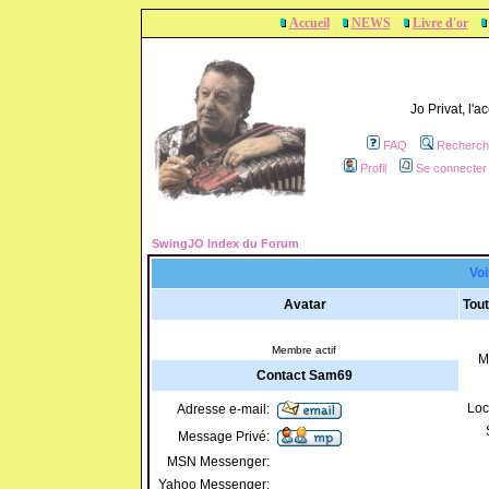
Accueil
NEWS
Livre d'or
Jo Privat, l'
FAQ
Recherch
Profil
Se connecter 
SwingJO Index du Forum
Voi
Avatar
Tou
Membre actif
M
Contact Sam69
Loc
Adresse e-mail:
Message Privé:
MSN Messenger:
Yahoo Messenger: