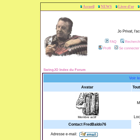
Accueil
NEWS
Livre d'or
Jo Privat, l'
FAQ
Recherch
Profil
Se connecter 
SwingJO Index du Forum
Voir l
Avatar
Tout
M
Loc
Membre actif
Contact FredBaldo76
Adresse e-mail: