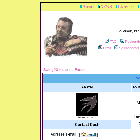
Accueil
NEWS
Livre d'or
Jo Privat, l'
FAQ
Recherch
Profil
Se connecter 
SwingJO Index du Forum
Vo
Avatar
Tout
M
Loc
Membre actif
Contact Duch
Adresse e-mail: