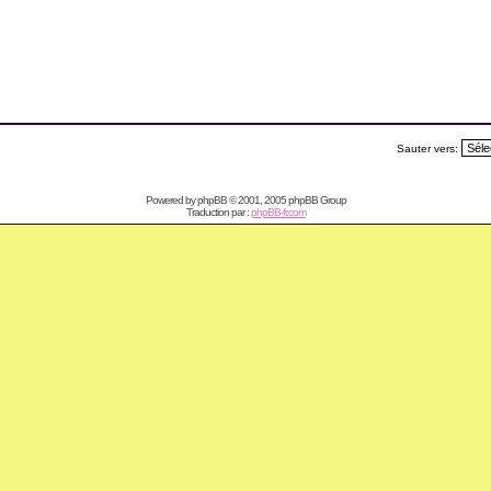
Sauter vers:
Powered by
phpBB
© 2001, 2005 phpBB Group
Traduction par :
phpBB-fr.com