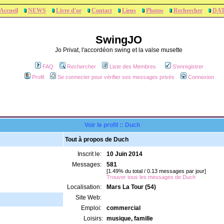
Accueil
NEWS
Livre d'or
Contact
Liens
Photos
Rechercher
DA
SwingJO
Jo Privat, l'accordéon swing et la valse musette
FAQ
Rechercher
Liste des Membres
S'enregistrer
Profil
Se connecter pour vérifier ses messages privés
Connexion
Voir le profil :: Duch
Tout à propos de Duch
Inscrit le:
10 Juin 2014
Messages:
581
[1.49% du total / 0.13 messages par jour]
Trouver tous les messages de Duch
Localisation:
Mars La Tour (54)
Site Web:
Emploi:
commercial
Loisirs:
musique, famille