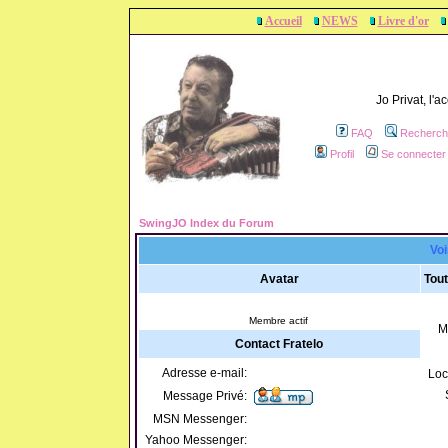
Accueil
NEWS
Livre d'or
Jo Privat, l'
FAQ
Recherch
Profil
Se connecter 
SwingJO Index du Forum
Voi
Avatar
Tout
Membre actif
M
Contact Fratelo
Adresse e-mail:
Loc
Message Privé:
MSN Messenger:
Yahoo Messenger: