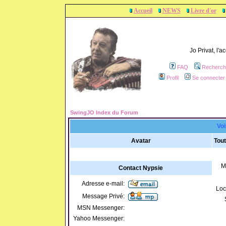
Accueil
NEWS
Livre d'or
Jo Privat, l'
FAQ
Recherch
Profil
Se connecter 
SwingJO Index du Forum
Voi
Avatar
Tout
M
Contact Nypsie
Adresse e-mail:
Loc
Message Privé:
MSN Messenger:
Yahoo Messenger: