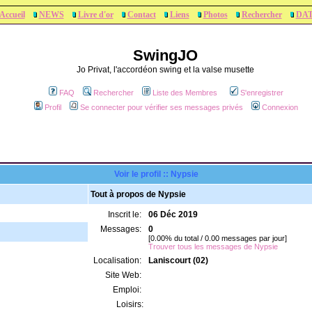
Accueil
NEWS
Livre d'or
Contact
Liens
Photos
Rechercher
DA
SwingJO
Jo Privat, l'accordéon swing et la valse musette
FAQ
Rechercher
Liste des Membres
S'enregistrer
Profil
Se connecter pour vérifier ses messages privés
Connexion
Voir le profil :: Nypsie
Tout à propos de Nypsie
Inscrit le:
06 Déc 2019
Messages:
0
[0.00% du total / 0.00 messages par jour]
Trouver tous les messages de Nypsie
Localisation:
Laniscourt (02)
Site Web:
Emploi:
Loisirs: