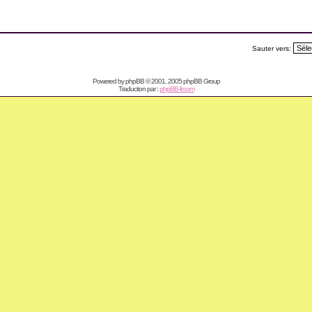
Sauter vers:
Powered by
phpBB
© 2001, 2005 phpBB Group
Traduction par :
phpBB-fr.com