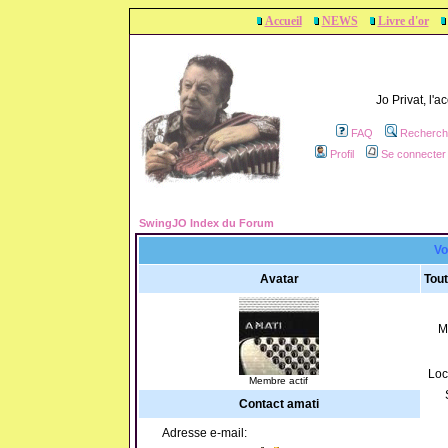
Accueil
NEWS
Livre d'or
Jo Privat, l'
FAQ
Recherch
Profil
Se connecter 
SwingJO Index du Forum
Vo
Avatar
Tout
M
Loc
Membre actif
Contact amati
Adresse e-mail: