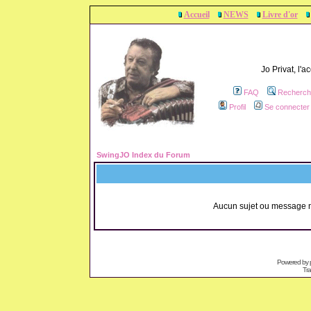
Accueil
NEWS
Livre d'or
Jo Privat, l'
FAQ
Recherch
Profil
Se connecter 
SwingJO Index du Forum
Aucun sujet ou message n
Powered by
Tra