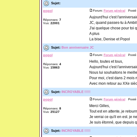
Sujet:
popol
Forum:
Forum général
Posté l
Aujourd'hui c'est l'anniversaire 
Réponses:
7
JC, quand passes-tu à Ambil
Vus:
22001
J'ai quelque chose pour toi qu
A plus
La bise, Denise et Popol
Sujet:
Bon anniversaire JC
popol
Forum:
Forum général
Posté l
Hello, toutes et tous,
Réponses:
4
Aujourd'hui c'est l'anniversai
Vus:
15863
Nous lui souhaitons le meille
Pour moi, c'est dans 2 mois m
Avec mon retour au XXe siècl
Sujet:
INCROYABLE !!!!!
popol
Forum:
Forum général
Posté l
Merci Gilles,
Réponses:
8
Tout est en attente, je retour
Vus:
25127
Je verrai ce qu'il en est. je 
Je suis étonné, que depuis q
Sujet:
INCROYABLE !!!!!