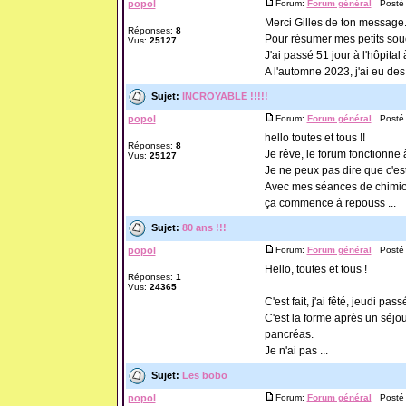
popol
Forum:
Forum général
Posté l
Merci Gilles de ton message
Réponses:
8
Pour résumer mes petits souc
Vus:
25127
J'ai passé 51 jour à l'hôpita
A l'automne 2023, j'ai eu des
Sujet:
INCROYABLE !!!!!
popol
Forum:
Forum général
Posté l
hello toutes et tous !!
Réponses:
8
Je rêve, le forum fonctionne
Vus:
25127
Je ne peux pas dire que c'est
Avec mes séances de chimio,
ça commence à repouss ...
Sujet:
80 ans !!!
popol
Forum:
Forum général
Posté l
Hello, toutes et tous !
Réponses:
1
Vus:
24365
C'est fait, j'ai fêté, jeudi pa
C'est la forme après un séjou
pancréas.
Je n'ai pas ...
Sujet:
Les bobo
popol
Forum:
Forum général
Posté l