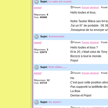
Sujet:
Le rade est ouvert.
popol
Forum:
Forum général
Posté l
Hello toutes et tous,
Réponses:
9
Vus:
40688
Notre Taulier fêtera ses 64 b
J'ai un N° de portable : 06 3
J'essayerai de lui envoyer un
Sujet:
Anniversaire
popol
Forum:
Forum général
Posté l
Hello toutes et tous ?
Réponses:
3
Et le 20, c'était celui de Tony !
Vus:
23079
Bizzzzz à tout le monde.
Popol
Sujet:
Petit délire.......
popol
Forum:
Forum général
Posté l
Ho
Réponses:
12
C'est quoi cette position all
Vus:
23719
Pas supporté la tartiflette d
La Bise
Denise et Popol
Sujet:
Au revoir !
Forum:
Charlan GONSETH (194