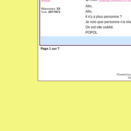
popol
Allo,
Réponses:
53
Allo,
Vus:
3577871
Il n'y a plus personne ?
Je vois que personne n'a réa
On est vite oublié.
POPOL
Page
1
sur
7
Powered by
Tra