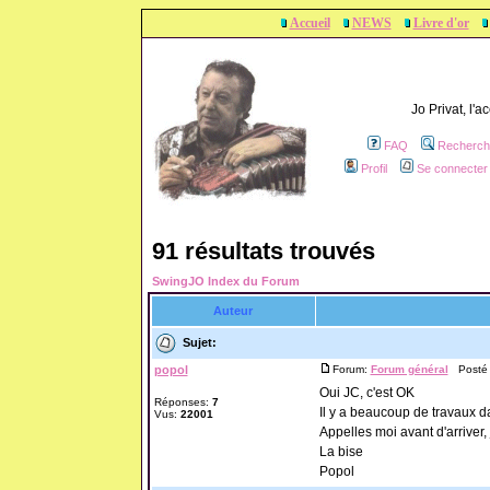
Accueil
NEWS
Livre d'or
Jo Privat, l'
FAQ
Recherch
Profil
Se connecter 
91 résultats trouvés
SwingJO Index du Forum
Auteur
Sujet:
popol
Forum:
Forum général
Posté l
Oui JC, c'est OK
Réponses:
7
Il y a beaucoup de travaux da
Vus:
22001
Appelles moi avant d'arriver, 
La bise
Popol