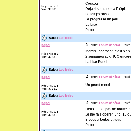
Coucou
Réponses:
8
Déjà 4 semaines a l’hôpital
Vus:
37881
Le temps passe
Je progresse un peu
La bise
Popol
Sujet:
Les bobo
popol
Forum:
Forum général
Posté l
Mercis l’opération s’est bien
Réponses:
8
2 semaines aux HUG encore
Vus:
37881
La bise Popol
Sujet:
Les bobo
popol
Forum:
Forum général
Posté l
Un grand merci
Réponses:
8
Vus:
37881
Sujet:
Les bobo
popol
Forum:
Forum général
Posté l
Hello je n’ai pas de nouvel
Réponses:
8
Je me fais opérer lundi 13 d
Vus:
37881
Bisous à toutes et tous
Popol