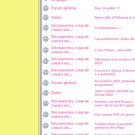
échange...
Forum général
Bon 14 juillet !!!
Dates
Notre Jéjé a Fribourg le 1er 
Découvertes, coup de
Comparaison.......
coeurs etc...
Découvertes, coup de
l’accordéoniste Julien B
coeurs etc...
Découvertes, coup de
C'est l'Hiver.....vive Aldi
coeurs etc...
Découvertes, coup de
Séminaire d’accordéon 20 
coeurs etc...
2023
Découvertes, coup de
Concours Suisse d’Acco
coeurs etc...
1-2 avril 2023
Accordéon 2023, demand
Forum général
programme
Jean-Claude LAUDAT du 
Dates
15 mai 2022
Découvertes, coup de
Genève, rue des Etuves : 
coeurs etc...
soeur de la rue de Lappe
Découvertes, coup de
Des tuyaux PVC en guise
coeurs etc...
Découvertes, coup de
Gégène dans le quartier 
coeurs etc...
genevois des Pâqu
Découvertes, coup de