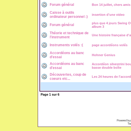
Forum général
Bon 14 juillet, chers ami
Caisse à outils
insertion d'une video
ordinateur personnel :)
plus que 4 jours Swing O
Forum général
album 3
Théorie et technique de
Une histoire française d'
l'instrument
Instruments volés :(
page accordéons volés
Accordéons au banc
Hohner Genius
d'essai
Accordéons au banc
Accordéon silvestrini bo
d'essai
basse double boîte
Découvertes, coup de
Les 24 heures de l'accor
coeurs etc...
Page
1
sur
6
Powered by
Tra