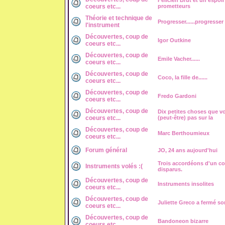
Felicien Brut et un espoir
coeurs etc...
prometteurs
Théorie et technique de
Progresser......progresser
l'instrument
Découvertes, coup de
Igor Outkine
coeurs etc...
Découvertes, coup de
Emile Vacher......
coeurs etc...
Découvertes, coup de
Coco, la fille de......
coeurs etc...
Découvertes, coup de
Fredo Gardoni
coeurs etc...
Découvertes, coup de
Dix petites choses que v
coeurs etc...
(peut-être) pas sur la
Découvertes, coup de
Marc Berthoumieux
coeurs etc...
Forum général
JO, 24 ans aujourd'hui
Trois accordéons d'un c
Instruments volés :(
disparus.
Découvertes, coup de
Instruments insolites
coeurs etc...
Découvertes, coup de
Juliette Greco a fermé so
coeurs etc...
Découvertes, coup de
Bandoneon bizarre
coeurs etc...