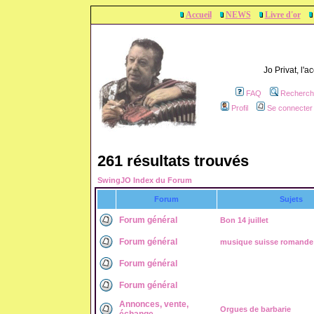
Accueil
NEWS
Livre d'or
Jo Privat, l'
FAQ
Recherch
Profil
Se connecter 
261 résultats trouvés
SwingJO Index du Forum
Forum
Sujets
Forum général
Bon 14 juillet
Forum général
musique suisse romande t
Forum général
Forum général
Annonces, vente,
Orgues de barbarie