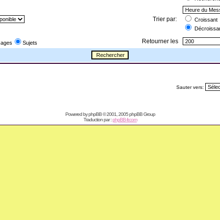
Trier par:
Croissant
Décroissa
Retourner les
ages
Sujets
Sauter vers:
Powered by
phpBB
© 2001, 2005 phpBB Group
Traduction par :
phpBB-fr.com