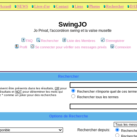
Accueil
NEWS
Livre d'or
Contact
Liens
Photos
Rechercher
DA
SwingJO
Jo Privat, l'accordéon swing et la valse musette
FAQ
Rechercher
Liste des Membres
S'enregistrer
Profil
Se connecter pour vérifier ses messages privés
Connexion
Rechercher
ivent être présents dans les résultats,
OR
pour
Rechercher n'importe quel de ces terme
ésultats et
NOT
pour déterminer les mots qui
sez * comme un joker pour des recherches
Rechercher tous les termes
Options de Recherche
Rechercher depuis:
Rechercher
Recherche