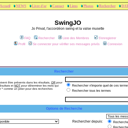
Accueil
NEWS
Livre d'or
Contact
Liens
Photos
Rechercher
DA
SwingJO
Jo Privat, l'accordéon swing et la valse musette
FAQ
Rechercher
Liste des Membres
S'enregistrer
Profil
Se connecter pour vérifier ses messages privés
Connexion
Rechercher
ivent être présents dans les résultats,
OR
pour
Rechercher n'importe quel de ces terme
ésultats et
NOT
pour déterminer les mots qui
sez * comme un joker pour des recherches
Rechercher tous les termes
Options de Recherche
Rechercher depuis:
Rechercher
Recherche