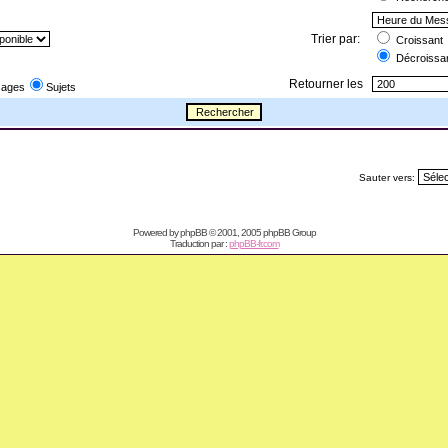
Trier par:
Croissant
Décroissa
Retourner les
ages
Sujets
Sauter vers:
Powered by
phpBB
© 2001, 2005 phpBB Group
Traduction par :
phpBB-fr.com