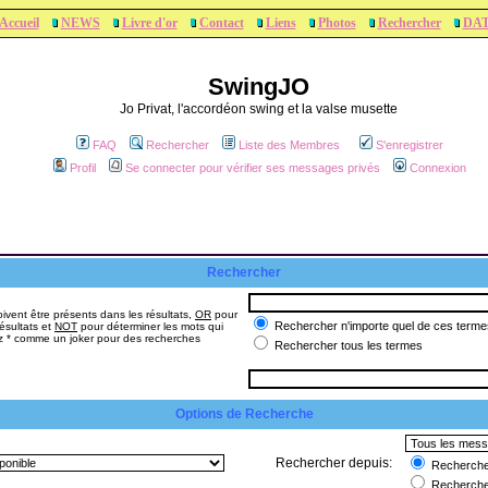
Accueil
NEWS
Livre d'or
Contact
Liens
Photos
Rechercher
DA
SwingJO
Jo Privat, l'accordéon swing et la valse musette
FAQ
Rechercher
Liste des Membres
S'enregistrer
Profil
Se connecter pour vérifier ses messages privés
Connexion
Rechercher
ivent être présents dans les résultats,
OR
pour
Rechercher n'importe quel de ces terme
ésultats et
NOT
pour déterminer les mots qui
sez * comme un joker pour des recherches
Rechercher tous les termes
Options de Recherche
Rechercher depuis:
Rechercher
Recherche