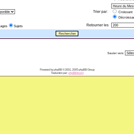
Trier par:
Croissant
Décroissa
Retourner les
ages
Sujets
Sauter vers:
Powered by
phpBB
© 2001, 2005 phpBB Group
Traduction par :
phpBB-fr.com