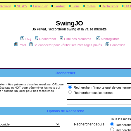
Accueil
NEWS
Livre d'or
Contact
Liens
Photos
Rechercher
DA
SwingJO
Jo Privat, l'accordéon swing et la valse musette
FAQ
Rechercher
Liste des Membres
S'enregistrer
Profil
Se connecter pour vérifier ses messages privés
Connexion
Rechercher
ivent être présents dans les résultats,
OR
pour
Rechercher n'importe quel de ces terme
ésultats et
NOT
pour déterminer les mots qui
sez * comme un joker pour des recherches
Rechercher tous les termes
Options de Recherche
Rechercher depuis:
Rechercher
Recherche