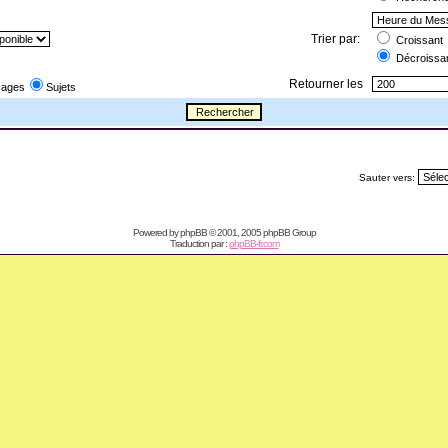
Trier par:
Croissant
Décroissa
Retourner les
ages
Sujets
Sauter vers:
Powered by
phpBB
© 2001, 2005 phpBB Group
Traduction par :
phpBB-fr.com