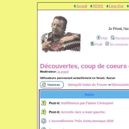
Accueil
NEWS
Livre d'or
Jo Privat, l'
FAQ
Recherch
Profil
Se connecter 
Découvertes, coup de coeurs e
Modérateur:
jc-erard
Utilisateurs parcourant actuellement ce forum: Aucun
SwingJO Index du Forum
->
Découvertes
Sujets
Post-it:
Indifférence par Fabien Chritophel
Post-it:
Accords Jazz a main gauche.
L'accordéoniste Théo Ould,classique 2023