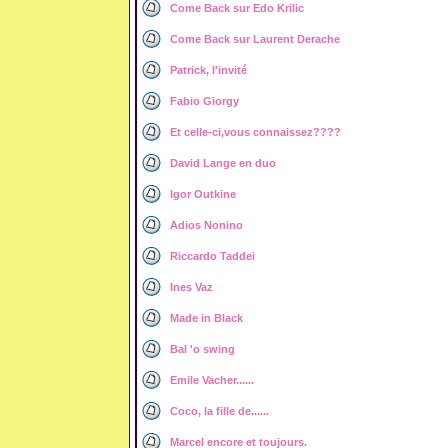
Come Back sur Edo Krilic
Come Back sur Laurent Derache
Patrick, l'invité
Fabio Giorgy
Et celle-ci,vous connaissez????
David Lange en duo
Igor Outkine
Adios Nonino
Riccardo Taddei
Ines Vaz
Made in Black
Bal 'o swing
Emile Vacher......
Coco, la fille de......
Marcel encore et toujours.