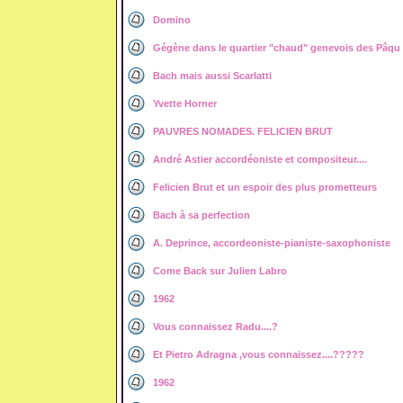
Domino
Gégène dans le quartier "chaud" genevois des Pâqu
Bach mais aussi Scarlatti
Yvette Horner
PAUVRES NOMADES. FELICIEN BRUT
André Astier accordéoniste et compositeur....
Felicien Brut et un espoir des plus prometteurs
Bach à sa perfection
A. Deprince, accordeoniste-pianiste-saxophoniste
Come Back sur Julien Labro
1962
Vous connaissez Radu....?
Et Pietro Adragna ,vous connaissez....?????
1962