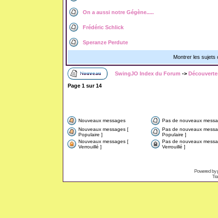
On a aussi notre Gégène.....
Frédéric Schlick
Speranze Perdute
Montrer les sujets
SwingJO Index du Forum
->
Découvertes
Page
1
sur
14
Nouveaux messages
Pas de nouveaux messa
Nouveaux messages [
Pas de nouveaux messa
Populaire ]
Populaire ]
Nouveaux messages [
Pas de nouveaux messa
Verrouillé ]
Verrouillé ]
Powered by
Tra