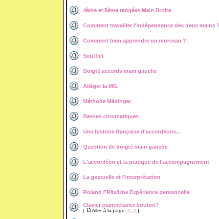
4ème et 5ème rangées Main Droite
Comment travailler l'indépendance des deux mains 
Comment bien apprendre un morceau ?
Soufflet
Doigté accords main gauche
Alléger la MG.
Méthode Médinger
Basses chromatiques
Une histoire française d'accordéons...
Question de doigté main gauche
L'accordéon et la pratique de l'accompagnement
La gestuelle et l'interprétation
Roland FR8x/Une Expérience personnelle
Clavier piano/clavier bouton?
[
Aller à la page:
1
,
2
]