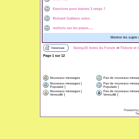
Exercices pour basses 3 rangs ?
Richard Galliano solos
renforts sur les peaux.....
Montrer les sujets
SwingJO Index du Forum
->
Théorie et 
Page
1
sur
12
Nouveaux messages
Pas de nouveaux messa
Nouveaux messages [
Pas de nouveaux messa
Populaire ]
Populaire ]
Nouveaux messages [
Pas de nouveaux messa
Verrouillé ]
Verrouillé ]
Powered by
Tra