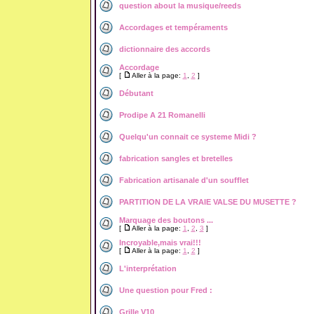
question about la musique/reeds
Accordages et tempéraments
dictionnaire des accords
Accordage
[
Aller à la page:
1
,
2
]
Débutant
Prodipe A 21 Romanelli
Quelqu'un connait ce systeme Midi ?
fabrication sangles et bretelles
Fabrication artisanale d'un soufflet
PARTITION DE LA VRAIE VALSE DU MUSETTE ?
Marquage des boutons ...
[
Aller à la page:
1
,
2
,
3
]
Incroyable,mais vrai!!!
[
Aller à la page:
1
,
2
]
L'interprétation
Une question pour Fred :
Grille V10