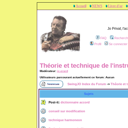
Accueil
NEWS
Livre d'or
Jo Privat, l'
FAQ
Recherch
Profil
Se connecter 
Théorie et technique de l'inst
Modérateur:
jc-erard
Utilisateurs parcourant actuellement ce forum: Aucun
SwingJO Index du Forum
->
Théorie et 
Sujets
Post-it:
dictionnaire accord
conseil sur modification
technique harmoneon