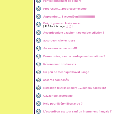
Perfectionnement de l'Impro
Progresser......progresser encore!!!!
Apprendre..... l'accordéon!!!!!!!!!!!!!!!!!
Doigté gamme clavier russe
[
Aller à la page:
1
,
2
]
Accordeoniste gaucher: tare ou benediction?
accordeon clavier russe
Au secours,au secours!!!
Douze notes, avec accordage mathématique ?
Résonnance des basses...
Un peu de technique:David Lange
accords composés
Refection feutres et cuirs ......sur soupapes MD
Cavagnolo accordage
Help pour libérer libertango ?
L'accordéon est tout sauf un instrument français !"