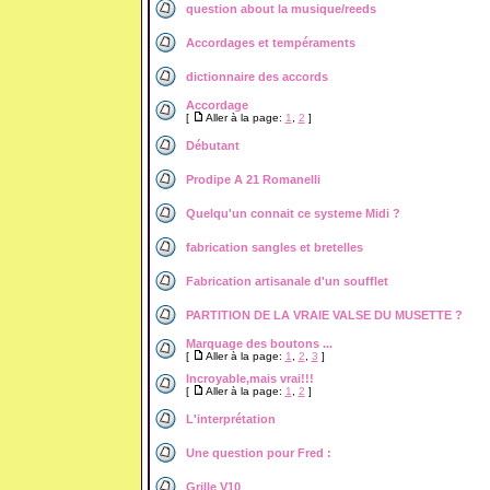
question about la musique/reeds
Accordages et tempéraments
dictionnaire des accords
Accordage
[
Aller à la page:
1
,
2
]
Débutant
Prodipe A 21 Romanelli
Quelqu'un connait ce systeme Midi ?
fabrication sangles et bretelles
Fabrication artisanale d'un soufflet
PARTITION DE LA VRAIE VALSE DU MUSETTE ?
Marquage des boutons ...
[
Aller à la page:
1
,
2
,
3
]
Incroyable,mais vrai!!!
[
Aller à la page:
1
,
2
]
L'interprétation
Une question pour Fred :
Grille V10