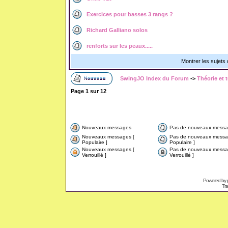
Exercices pour basses 3 rangs ?
Richard Galliano solos
renforts sur les peaux.....
Montrer les sujets
SwingJO Index du Forum
->
Théorie et 
Page
1
sur
12
Nouveaux messages
Pas de nouveaux messa
Nouveaux messages [
Pas de nouveaux messa
Populaire ]
Populaire ]
Nouveaux messages [
Pas de nouveaux messa
Verrouillé ]
Verrouillé ]
Powered by
Tra