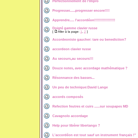
Perfectionnement de l'Impro
Progresser......progresser encore!!!!
Apprendre..... l'accordéon!!!!!!!!!!!!!!!!!
Doigté gamme clavier russe
[
Aller à la page:
1
,
2
]
Accordeoniste gaucher: tare ou benediction?
accordeon clavier russe
Au secours,au secours!!!
Douze notes, avec accordage mathématique ?
Résonnance des basses...
Un peu de technique:David Lange
accords composés
Refection feutres et cuirs ......sur soupapes MD
Cavagnolo accordage
Help pour libérer libertango ?
L'accordéon est tout sauf un instrument français !"