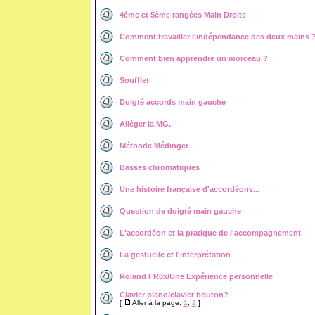
4ème et 5ème rangées Main Droite
Comment travailler l'indépendance des deux mains 
Comment bien apprendre un morceau ?
Soufflet
Doigté accords main gauche
Alléger la MG.
Méthode Médinger
Basses chromatiques
Une histoire française d'accordéons...
Question de doigté main gauche
L'accordéon et la pratique de l'accompagnement
La gestuelle et l'interprétation
Roland FR8x/Une Expérience personnelle
Clavier piano/clavier bouton?
[
Aller à la page:
1
,
2
]