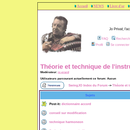
Accueil
NEWS
Livre d'or
Jo Privat, l'
FAQ
Recherch
Profil
Se connecter 
Théorie et technique de l'inst
Modérateur:
jc-erard
Utilisateurs parcourant actuellement ce forum: Aucun
SwingJO Index du Forum
->
Théorie et 
Sujets
Post-it:
dictionnaire accord
conseil sur modification
technique harmoneon