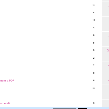
13
4
11
4
6
5
8
O
2
2
8
cument a PDF
6
10
1
éon midi
3