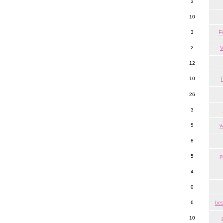
3
10
3
F
2
V
12
10
26
3
5
w
8
5
p
4
0
6
bes
10