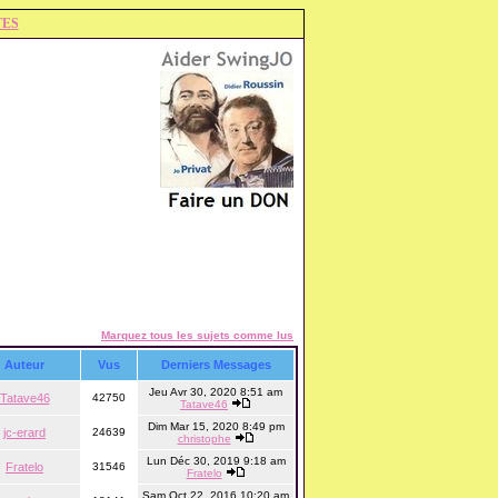
TES
Marquez tous les sujets comme lus
Auteur
Vus
Derniers Messages
Jeu Avr 30, 2020 8:51 am
Tatave46
42750
Tatave46
Dim Mar 15, 2020 8:49 pm
jc-erard
24639
christophe
Lun Déc 30, 2019 9:18 am
Fratelo
31546
Fratelo
Sam Oct 22, 2016 10:20 am