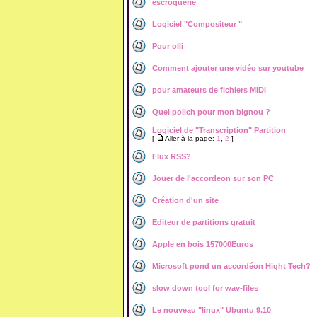
escroquerie
Logiciel "Compositeur "
Pour olli
Comment ajouter une vidéo sur youtube
pour amateurs de fichiers MIDI
Quel polich pour mon bignou ?
Logiciel de "Transcription" Partition
[
Aller à la page:
1
,
2
]
Flux RSS?
Jouer de l'accordeon sur son PC
Création d'un site
Editeur de partitions gratuit
Apple en bois 157000Euros
Microsoft pond un accordéon Hight Tech?
slow down tool for wav-files
Le nouveau "linux" Ubuntu 9.10