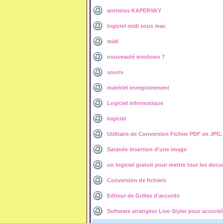
antivirus KAPERSKY
logiciel midi sous mac
midi
nouveauté windows 7
souris
matériel enregistrement
Logiciel informatique
logiciel
Utilitaire de Conversion Fichier PDF en JPG.
Satanée insertion d'une image
un logiciel gratuit pour mettre tout les do
Conversion de fichiers
Editeur de Grilles d'accords
Software arrangeur Live-Styler pour accord