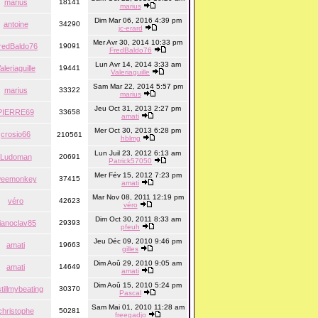
marius
18141
marius
Dim Mar 06, 2016 4:39 pm
antoine
34290
jc-erard
Mer Avr 30, 2014 10:33 pm
redBaldo76
19091
FredBaldo76
Lun Avr 14, 2014 3:33 am
aleriaguille
19441
Valeriaguille
Sam Mar 22, 2014 5:57 pm
marius
33322
marius
Jeu Oct 31, 2013 2:27 pm
PIERRE69
33658
amati
Mer Oct 30, 2013 6:28 pm
crosio66
210561
hblmg
Lun Juil 23, 2012 6:13 am
Ludoman
20691
Patrick57050
Mer Fév 15, 2012 7:23 pm
eemonkey
37415
amati
Mar Nov 08, 2011 12:19 pm
véro
42623
véro
Dim Oct 30, 2011 8:33 am
ianoclav85
29393
pfeuh
Jeu Déc 09, 2010 9:46 pm
amati
19663
gilles
Dim Aoû 29, 2010 9:05 am
amati
14649
amati
Dim Aoû 15, 2010 5:24 pm
tillmybeating
30370
Pascal
Sam Mai 01, 2010 11:28 am
christophe
50281
freegadjo