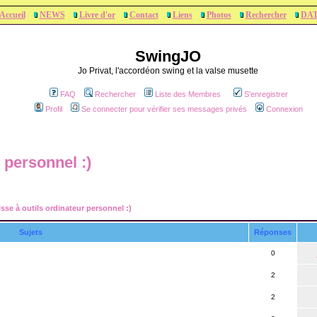
Accueil
NEWS
Livre d'or
Contact
Liens
Photos
Rechercher
DA
SwingJO
Jo Privat, l'accordéon swing et la valse musette
FAQ
Rechercher
Liste des Membres
S'enregistrer
Profil
Se connecter pour vérifier ses messages privés
Connexion
 personnel :)
sse à outils ordinateur personnel :)
Sujets
Réponses
0
2
2