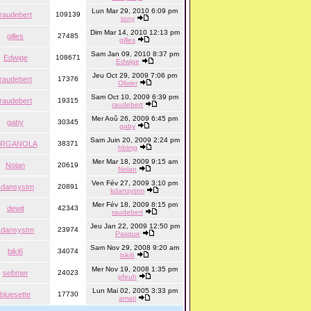
Lun Mar 29, 2010 6:09 pm
raudebert
109139
tony
Dim Mar 14, 2010 12:13 pm
gilles
27485
gilles
Sam Jan 09, 2010 8:37 pm
Edwige
108671
Edwige
Jeu Oct 29, 2009 7:06 pm
raudebert
17376
Olivier
Sam Oct 10, 2009 6:39 pm
raudebert
19315
raudebert
Mer Aoû 26, 2009 6:45 pm
gaby
30345
gaby
Sam Juin 20, 2009 2:24 pm
RGANOLA
38371
hblmg
Mer Mar 18, 2009 9:15 am
Nolan
20619
Nolan
Ven Fév 27, 2009 3:10 pm
kdansystm
20891
kdansystm
Mer Fév 18, 2009 8:15 pm
dewit
42343
raudebert
Jeu Jan 22, 2009 12:50 pm
kdansystm
23974
Pasque
Sam Nov 29, 2008 9:20 am
biki6
34074
biki6
Mer Nov 19, 2008 1:35 pm
sebmer
24023
pfeuh
Lun Mai 02, 2005 3:33 pm
bluesette
17730
amati