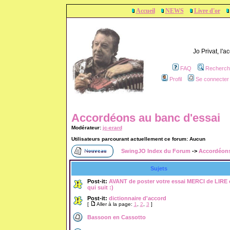
Accueil
NEWS
Livre d'or
Jo Privat, l'
FAQ
Recherch
Profil
Se connecter 
Accordéons au banc d'essai
Modérateur:
jc-erard
Utilisateurs parcourant actuellement ce forum: Aucun
SwingJO Index du Forum
->
Accordéons
Sujets
Post-it:
AVANT de poster votre essai MERCI de LIRE 
qui suit :)
Post-it:
dictionnaire d'accord
[
Aller à la page:
1
,
2
,
3
]
Bassoon en Cassotto