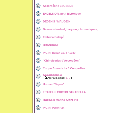
Accordéons LEGENDE
EXCELSIOR, petit historique
DEDENIS / MAUGEIN
Basses standard, baryton, chromatiques,....
fabbrica Dallapè
BRANDONI
PIGINI Bayan 1978 / 1980
"Chinoiseries d'Accordéon"
Coope Armoniche // Cooperfisa
ACCORDIOLA
[
Aller à la page:
1
,
2
]
Honner "Bayan"
FRATELLI CROSIO STRADELLA
HOHNER Morino Artist VIII
PIGINI Peter Pan