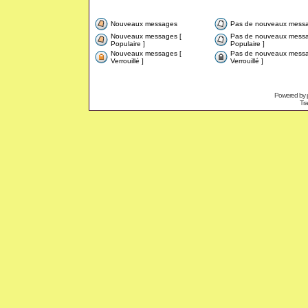
Nouveaux messages
Pas de nouveaux mess
Nouveaux messages [
Pas de nouveaux messa
Populaire ]
Populaire ]
Nouveaux messages [
Pas de nouveaux messa
Verrouillé ]
Verrouillé ]
Powered by
Tra