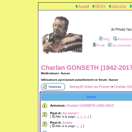
Accueil
NEWS
Livre d'or
Jo Privat, l'
FAQ
Recherch
Profil
Se connecter 
Charlan GONSETH (1942-2017)
Modérateurs: Aucun
Utilisateurs parcourant actuellement ce forum: Aucun
SwingJO Index du Forum
->
Charlan GO
Sujets
Annonce:
Charlan GONSETH (1942-2017)
Post-it:
Au revoir !
[
Aller à la page:
1
,
2
,
3
,
4
]
Post-it:
Avenir
[
Aller à la page:
1
,
2
]