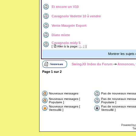
Et encore un V10
Cavagnolo Vedette 10 à vendre
Vente Maugein Export
Diato mixte
Cavagnolo midy 5
[
Aller à la page:
1
,
2
]
Montrer les sujets
SwingJO Index du Forum
->
Annonces, v
Page
1
sur
2
Nouveaux messages
Pas de nouveaux messa
Nouveaux messages [
Pas de nouveaux messa
Populaire ]
Populaire ]
Nouveaux messages [
Pas de nouveaux messa
Verrouillé ]
Verrouillé ]
Powered by
Tra