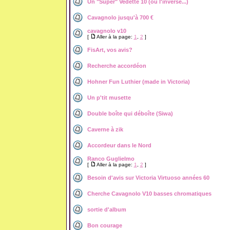
Un "Super" Vedette 10 (où l'inverse...)
Cavagnolo jusqu'à 700 €
cavagnolo v10
[
Aller à la page:
1
,
2
]
FisArt, vos avis?
Recherche accordéon
Hohner Fun Luthier (made in Victoria)
Un p'tit musette
Double boîte qui déboîte (Siwa)
Caverne à zik
Accordeur dans le Nord
Ranco Guglielmo
[
Aller à la page:
1
,
2
]
Besoin d'avis sur Victoria Virtuoso années 60
Cherche Cavagnolo V10 basses chromatiques
sortie d'album
Bon courage