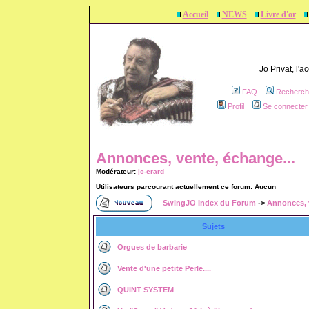
Accueil
NEWS
Livre d'or
Jo Privat, l'
FAQ
Recherch
Profil
Se connecter 
Annonces, vente, échange...
Modérateur:
jc-erard
Utilisateurs parcourant actuellement ce forum: Aucun
SwingJO Index du Forum
->
Annonces, v
Sujets
Orgues de barbarie
Vente d'une petite Perle....
QUINT SYSTEM