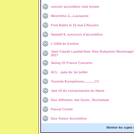
concert accordéon club lorrain
Mestrinho à....Lausanne
Fred Baldo le 15 mai à Rouens
Samedi 8, concours d’accordéon
L'UAM de Genève
Jean Claude Laudat/Jean Yves Dubanton Montmagn
2017
Swing Of France Concerts
ACL - gala du 1er juillet
Tournée Européenne............!!!!
Jam #3 du conservatoire du Havre
Duo Affinities :ker Ourio , Rocheman
Pascal Contet
Duo Violon Accordéon
Montrer les sujets