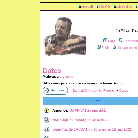
Accueil
NEWS
Livre d'or
Jo Privat, l'
FAQ
Recherch
Profil
Se connecter 
Dates
Modérateur:
jc-erard
Utilisateurs parcourant actuellement ce forum: Aucun
SwingJO Index du Forum
->
Dates
Sujets
Annonce:
JO PRIVAT 20 ans déjà
Notre Jéjé a Fribourg le 1er avril......
Jean-Claude LAUDAT du 20 mars au 15 mai 2022