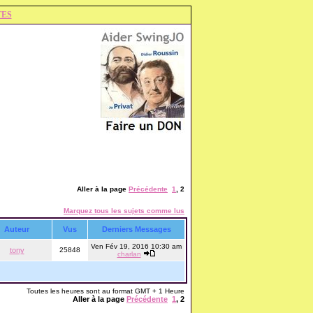
TES
Aller à la page
Précédente
1
,
2
Marquez tous les sujets comme lus
Auteur
Vus
Derniers Messages
Ven Fév 19, 2016 10:30 am
tony
25848
charlan
Toutes les heures sont au format GMT + 1 Heure
Aller à la page
Précédente
1
,
2