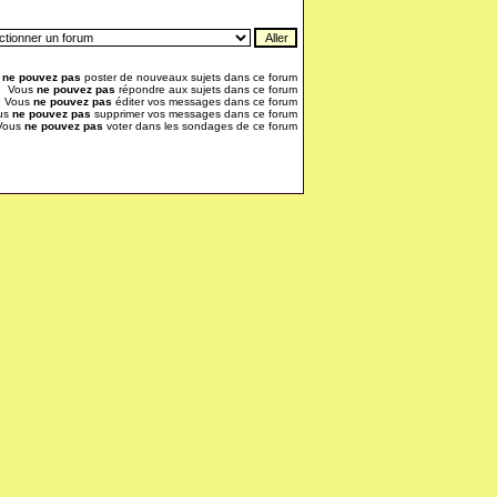
s
ne pouvez pas
poster de nouveaux sujets dans ce forum
Vous
ne pouvez pas
répondre aux sujets dans ce forum
Vous
ne pouvez pas
éditer vos messages dans ce forum
us
ne pouvez pas
supprimer vos messages dans ce forum
Vous
ne pouvez pas
voter dans les sondages de ce forum