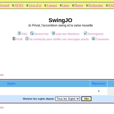
Accueil
NEWS
Livre d'or
Contact
Liens
Photos
Rechercher
DA
SwingJO
Jo Privat, l'accordéon swing et la valse musette
FAQ
Rechercher
Liste des Membres
S'enregistrer
Profil
Se connecter pour vérifier ses messages privés
Connexion
tes
Sujets
Réponses
3
Montrer les sujets depuis:
tes