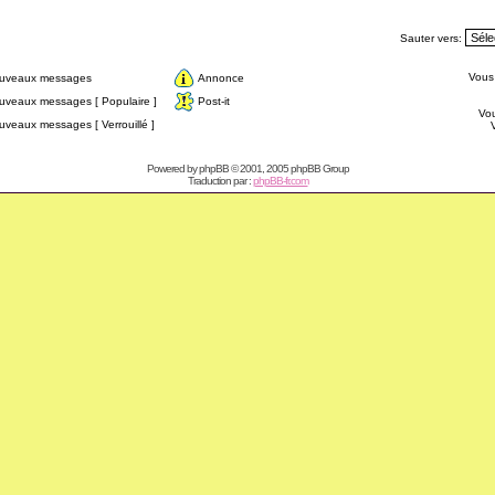
Sauter vers:
Vou
ouveaux messages
Annonce
uveaux messages [ Populaire ]
Post-it
Vo
veaux messages [ Verrouillé ]
Powered by
phpBB
© 2001, 2005 phpBB Group
Traduction par :
phpBB-fr.com