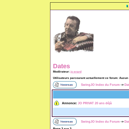
Dates
Modérateur:
jc-erard
Utilisateurs parcourant actuellement ce forum: Aucun
SwingJO Index du Forum
->
Da
Annonce:
JO PRIVAT 20 ans déjà
SwingJO Index du Forum
->
Da
Page
2
sur
2