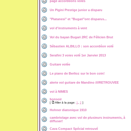
page accordéons volés
Un Pigini Prestige junior a disparu
"Piatanesi" et "Bugari"ont disparus...
vol d'instruments à vent
Vol du bayan Bugari 2RC de Félicien Brut
Sébastien ALBILLO : son accordéon volé
Serafini 3 voies volé 1er Janvier 2013
Guitare volée
Le piano de Berlioz sur le bon coin!
alerte vol guitare de Mandino ////RETROUVEE
vol à NIMES
bonsoir
[
Aller à la page:
1
,
2
]
Hohner diatonique 1910
cambriolage avec vol de plusieurs instruments, à
diffuser!
Cava Compact Spécial retrouvé