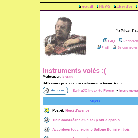
Accueil
NEWS
Livre d'or
Jo Privat, l'
FAQ
Recherch
Profil
Se connecter 
Instruments volés :(
Modérateur:
jc-erard
Utilisateurs parcourant actuellement ce forum: Aucun
SwingJO Index du Forum
->
Instruments
Sujets
Post-it:
Merci d'avance
Trois accordéons d'un coup ont disparus.
Accordéon touche piano Ballone Burini en bois