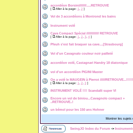
accordéon Borsini////////.....RETROUVE
[
Aller à la page:
1
,
2
]
Vol de 3 accordéons à Montrond les bains
Instrument volé
Cava Compact Spécial ////////////// RETROUVE
[
Aller à la page:
1
,
2
,
3
,
4
]
Pfeuh s'est fait braquer sa cave....[Strasbourg]
Vol d'un Cavagnalo couleur noir pailleté
accordéon volé, Castagnari Handry 18 diatonique
vol d'un accordéon PIGINI Master
On a volé le MAUGEIN à Pierrot //////RETROUVE...!!!!!
[
Aller à la page:
1
,
2
,
3
]
INSTRUMENT VOLÉ !!!! Scandalli super VI
Encore un vol de biniou...Cavagnolo compact +
..RETROUVE..!
un bémol pour les 150 ans Hohner
Montrer les sujets
SwingJO Index du Forum
->
Instruments