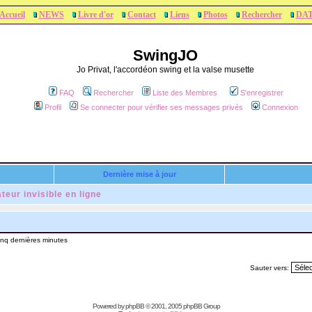
Accueil
NEWS
Livre d'or
Contact
Liens
Photos
Rechercher
DA
SwingJO
Jo Privat, l'accordéon swing et la valse musette
FAQ
Rechercher
Liste des Membres
S'enregistrer
Profil
Se connecter pour vérifier ses messages privés
Connexion
Dernière mise à jour
sateur invisible en ligne
inq dernières minutes
Sauter vers:
Powered by
phpBB
© 2001, 2005 phpBB Group