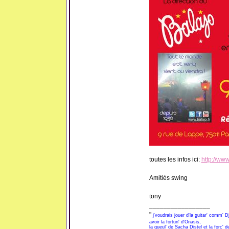
toutes les infos ici:
http://www
Amitiés swing
tony
_________________
"
j'voudrais jouer d'la guitar' comm' 
avoir la fortun' d'Onasis,
la gueul' de Sacha Distel et la forc' 