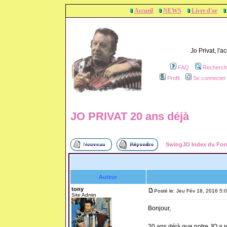
Accueil
NEWS
Livre d'or
Jo Privat, l'
FAQ
Recherch
Profil
Se connecter 
JO PRIVAT 20 ans déjà
SwingJO Index du Fo
Auteur
tony
Posté le: Jeu Fév 18, 2016 5:
Site Admin
Bonjour,
20 ans déjà que notre JO a rep