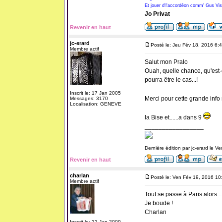
Et jouer d'l'accordéon comm' Gus Vis
Jo Privat
Revenir en haut
jc-erard
Posté le: Jeu Fév 18, 2016 6:
Membre actif
Salut mon Pralo
Ouah, quelle chance, qu'est-
pourra être le cas...!
Inscrit le: 17 Jan 2005
Merci pour cette grande info m
Messages: 3170
Localisation: GENEVE
la Bise et......a dans 9
_________________
Dernière édition par jc-erard le V
Revenir en haut
charlan
Posté le: Ven Fév 19, 2016 10
Membre actif
Tout se passe à Paris alors...
Je boude !
Charlan
Inscrit le: 22 Jan 2009