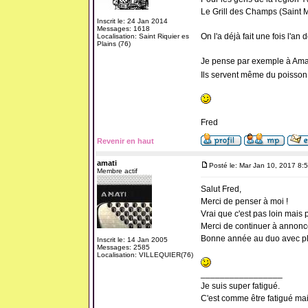
Le Grill des Champs (Saint 
Inscrit le: 24 Jan 2014
Messages: 1618
On l'a déjà fait une fois l'an 
Localisation: Saint Riquier es
Plains (76)
Je pense par exemple à Amati 
Ils servent même du poisson 
Fred
Revenir en haut
amati
Posté le: Mar Jan 10, 2017 8:
Membre actif
Salut Fred,
Merci de penser à moi !
Vrai que c'est pas loin mais p
Merci de continuer à annonc
Bonne année au duo avec pl
Inscrit le: 14 Jan 2005
Messages: 2585
Localisation: VILLEQUIER(76)
_________________
Je suis super fatigué.
C'est comme être fatigué ma