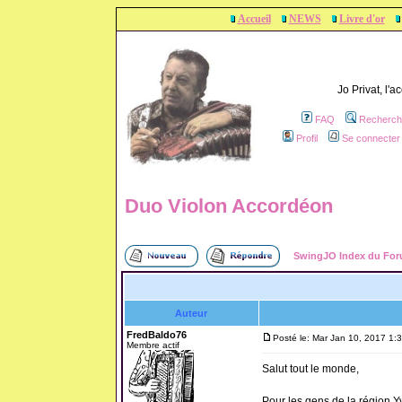
Accueil
NEWS
Livre d'or
Jo Privat, l'
FAQ
Recherch
Profil
Se connecter 
Duo Violon Accordéon
SwingJO Index du Fo
Auteur
FredBaldo76
Posté le: Mar Jan 10, 2017 1:
Membre actif
Salut tout le monde,
Pour les gens de la région Y