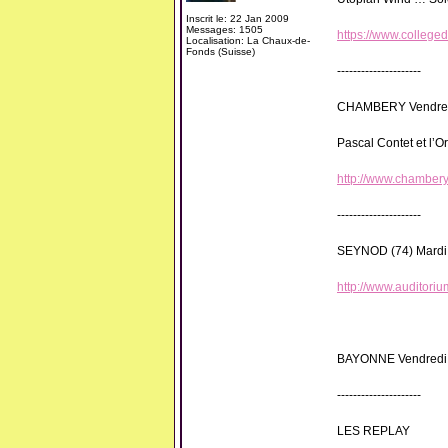
Inscrit le: 22 Jan 2009
Messages: 1505
https://www.colleged
Localisation: La Chaux-de-
Fonds (Suisse)
---------------------
CHAMBERY Vendredi 
Pascal Contet et l’
http://www.chambery
---------------------
SEYNOD (74) Mardi 2
http://www.auditori
BAYONNE Vendredi 
---------------------
LES REPLAY