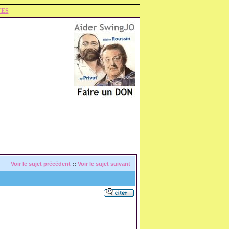
TES
Voir le sujet précédent
::
Voir le sujet suivant