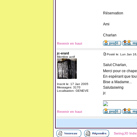
Réservation
Ami
Charlan
Revenir en haut
jc-erard
Posté le: Lun Jan 16
Membre actif
Salut Charlan,
Merci pour ce chapel
En espérant que tou
Bise a Madame...
Inscrit le: 17 Jan 2005
Salutaswing
Messages: 3170
Localisation: GENEVE
jc
_______________
Revenir en haut
SwingJO Inde