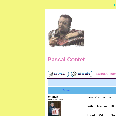
Pascal Contet
SwingJO Inde
Auteur
charlan
Posté le: Lun Jan 16
Membre actif
PARIS Mercredi 18 j
Utopian Wind … Solo