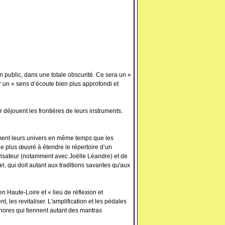
n public, dans une totale obscurité. Ce sera un «
r un « sens d’écoute bien plus approfondi et
 déjouent les frontières de leurs instruments.
ment leurs univers en même temps que les
le plus œuvré à étendre le répertoire d’un
ovisateur (notamment avec Joëlle Léandre) et de
, qui doit autant aux traditions savantes qu'aux
n Haute-Loire et « lieu de réflexion et
 les revitaliser. L'amplification et les pédales
sonores qui tiennent autant des mantras