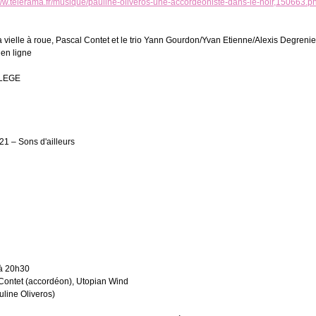
www.telerama.fr/musique/pauline-oliveros-une-accordeoniste-dans-le-noir,150663.p
a vielle à roue, Pascal Contet et le trio Yann Gourdon/Yvan Etienne/Alexis Degrenier
 en ligne
LEGE
21 – Sons d'ailleurs
 à 20h30
 Contet (accordéon), Utopian Wind
uline Oliveros)