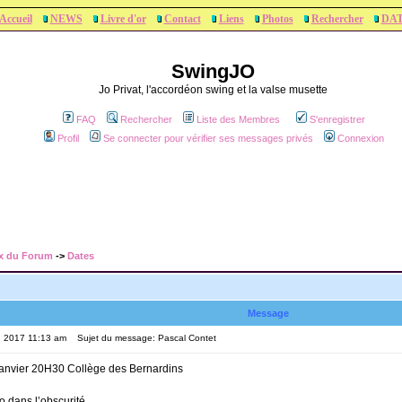
Accueil
NEWS
Livre d'or
Contact
Liens
Photos
Rechercher
DA
SwingJO
Jo Privat, l'accordéon swing et la valse musette
FAQ
Rechercher
Liste des Membres
S'enregistrer
Profil
Se connecter pour vérifier ses messages privés
Connexion
x du Forum
->
Dates
Message
, 2017 11:13 am
Sujet du message: Pascal Contet
anvier 20H30 Collège des Bernardins
 dans l’obscurité