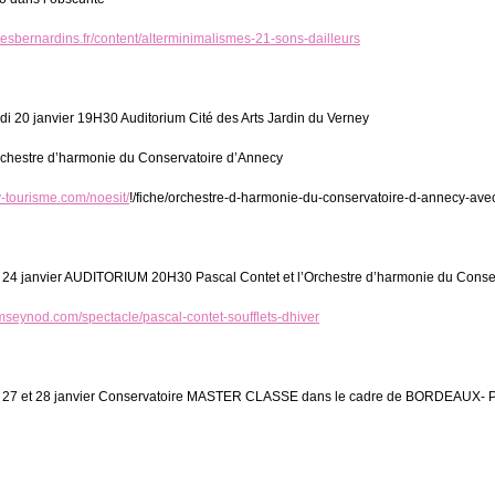
esbernardins.fr/content/alterminimalismes-21-sons-dailleurs
20 janvier 19H30 Auditorium Cité des Arts Jardin du Verney
Orchestre d’harmonie du Conservatoire d’Annecy
-tourisme.com/noesit/
!/fiche/orchestre-d-harmonie-du-conservatoire-d-annecy-ave
4 janvier AUDITORIUM 20H30 Pascal Contet et l’Orchestre d’harmonie du Conserv
umseynod.com/spectacle/pascal-contet-soufflets-dhiver
27 et 28 janvier Conservatoire MASTER CLASSE dans le cadre de BORDEAUX- 