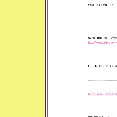
WDR 3 CONCERT D
---------------------------
avec l’orchestre Sy
http://konzertplaye
LE CRI DU PATCHWO
---------------------------
https://www.francem