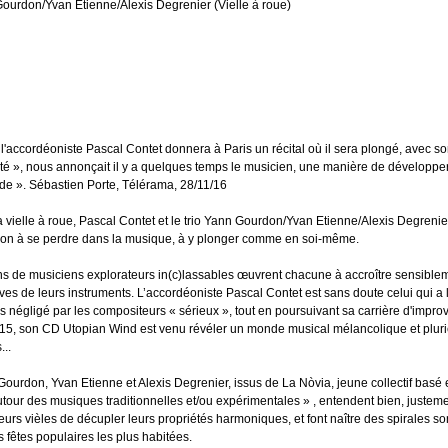
Gourdon/Yvan Etienne/Alexis Degrenier (Vielle à roue)
 l'accordéoniste Pascal Contet donnera à Paris un récital où il sera plongé, avec so
lité », nous annonçait il y a quelques temps le musicien, une manière de développe
ude ». Sébastien Porte, Télérama, 28/11/16
a vielle à roue, Pascal Contet et le trio Yann Gourdon/Yvan Etienne/Alexis Degrenier
tion à se perdre dans la musique, à y plonger comme en soi-même.
s de musiciens explorateurs in(c)lassables œuvrent chacune à accroître sensible
ives de leurs instruments. L’accordéoniste Pascal Contet est sans doute celui qui a 
 négligé par les compositeurs « sérieux », tout en poursuivant sa carrière d'impr
15, son CD Utopian Wind est venu révéler un monde musical mélancolique et pluriel
...
Gourdon, Yvan Etienne et Alexis Degrenier, issus de La Nòvia, jeune collectif basé e
tour des musiques traditionnelles et/ou expérimentales » , entendent bien, justement,
 leurs vièles de décupler leurs propriétés harmoniques, et font naître des spirales 
 fêtes populaires les plus habitées.