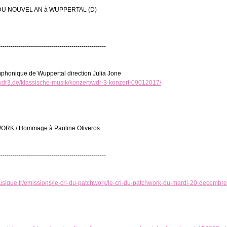
U NOUVEL AN à WUPPERTAL (D)
-----------------------------------------------------
mphonique de Wuppertal direction Julia Jone
r.wdr3.de/klassische-musik/konzert/wdr-3-konzert-09012017/
RK / Hommage à Pauline Oliveros
-----------------------------------------------------
usique.fr/emissions/le-cri-du-patchwork/le-cri-du-patchwork-du-mardi-20-decemb