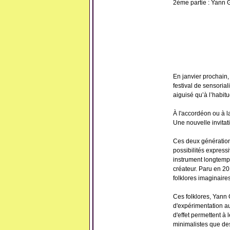
2ème partie : Yann 
En janvier prochain,
festival de sensoria
aiguisé qu’à l’habit
À l'accordéon ou à l
Une nouvelle invita
Ces deux génération
possibilités express
instrument longtemps
créateur. Paru en 20
folklores imaginaires
Ces folklores, Yann 
d'expérimentation au
d'effet permettent à
minimalistes que des