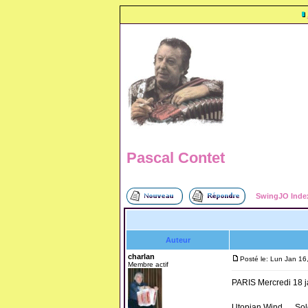
Pascal Contet
SwingJO Inde
Auteur
charlan
Posté le: Lun Jan 16
Membre actif
PARIS Mercredi 18 j
Utopian Wind … Solo