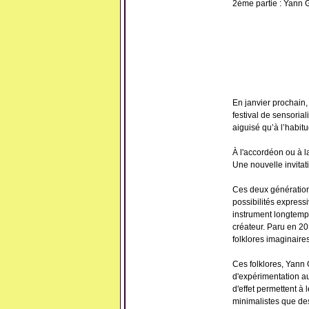
2ème partie : Yann 
En janvier prochain,
festival de sensoria
aiguisé qu’à l’habit
À l'accordéon ou à l
Une nouvelle invita
Ces deux génération
possibilités express
instrument longtemps
créateur. Paru en 20
folklores imaginaires
Ces folklores, Yann 
d'expérimentation au
d'effet permettent à
minimalistes que des