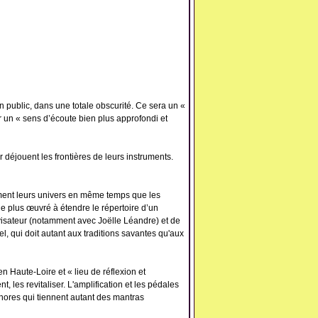
n public, dans une totale obscurité. Ce sera un «
r un « sens d’écoute bien plus approfondi et
 déjouent les frontières de leurs instruments.
ment leurs univers en même temps que les
le plus œuvré à étendre le répertoire d’un
ovisateur (notamment avec Joëlle Léandre) et de
, qui doit autant aux traditions savantes qu'aux
n Haute-Loire et « lieu de réflexion et
 les revitaliser. L'amplification et les pédales
sonores qui tiennent autant des mantras