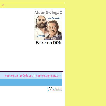
TES
Voir le sujet précédent
::
Voir le sujet suivant