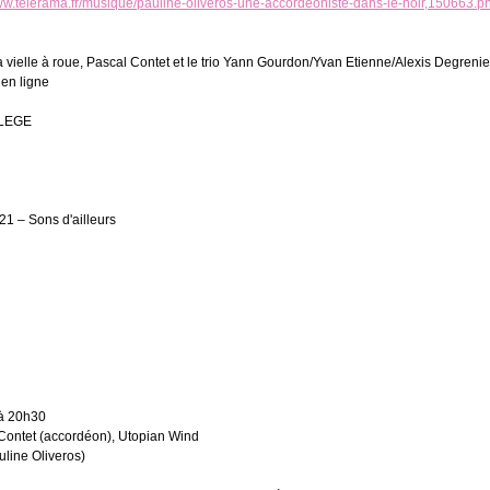
www.telerama.fr/musique/pauline-oliveros-une-accordeoniste-dans-le-noir,150663.p
a vielle à roue, Pascal Contet et le trio Yann Gourdon/Yvan Etienne/Alexis Degrenier
 en ligne
LEGE
21 – Sons d'ailleurs
 à 20h30
 Contet (accordéon), Utopian Wind
uline Oliveros)