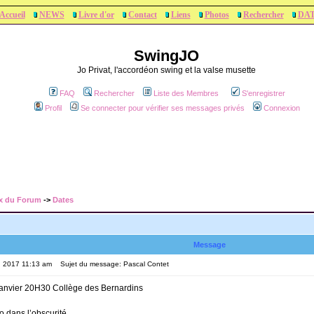
Accueil
NEWS
Livre d'or
Contact
Liens
Photos
Rechercher
DA
SwingJO
Jo Privat, l'accordéon swing et la valse musette
FAQ
Rechercher
Liste des Membres
S'enregistrer
Profil
Se connecter pour vérifier ses messages privés
Connexion
x du Forum
->
Dates
Message
, 2017 11:13 am
Sujet du message: Pascal Contet
anvier 20H30 Collège des Bernardins
 dans l’obscurité