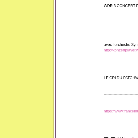
WDR 3 CONCERT D
---------------------------
avec l’orchestre Sy
http://konzertplaye
LE CRI DU PATCHWO
---------------------------
https://www.francem