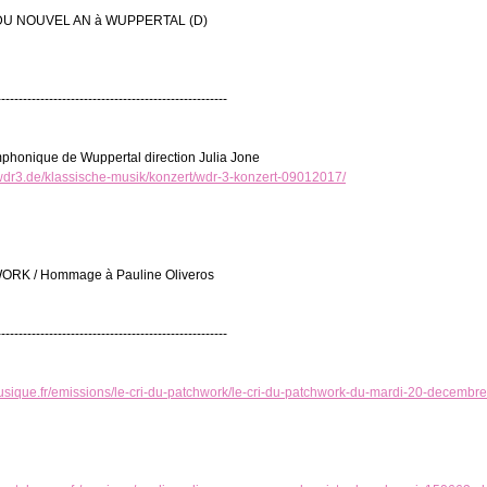
U NOUVEL AN à WUPPERTAL (D)
-----------------------------------------------------
mphonique de Wuppertal direction Julia Jone
r.wdr3.de/klassische-musik/konzert/wdr-3-konzert-09012017/
RK / Hommage à Pauline Oliveros
-----------------------------------------------------
usique.fr/emissions/le-cri-du-patchwork/le-cri-du-patchwork-du-mardi-20-decemb