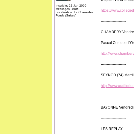
Inscrit le: 22 Jan 2009
Messages: 1505
https://www.colleged
Localisation: La Chaux-de-
Fonds (Suisse)
---------------------
CHAMBERY Vendredi 
Pascal Contet et l’
http://www.chambery
---------------------
SEYNOD (74) Mardi 2
http://www.auditori
BAYONNE Vendredi 
---------------------
LES REPLAY