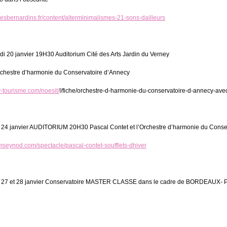
esbernardins.fr/content/alterminimalismes-21-sons-dailleurs
20 janvier 19H30 Auditorium Cité des Arts Jardin du Verney
Orchestre d’harmonie du Conservatoire d’Annecy
-tourisme.com/noesit/
!/fiche/orchestre-d-harmonie-du-conservatoire-d-annecy-ave
4 janvier AUDITORIUM 20H30 Pascal Contet et l’Orchestre d’harmonie du Conserv
umseynod.com/spectacle/pascal-contet-soufflets-dhiver
27 et 28 janvier Conservatoire MASTER CLASSE dans le cadre de BORDEAUX- 