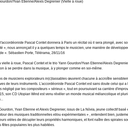
Gourdon/Yvan Etienne/Alexis Degrenier (Vielle à roue)
 l'accordéoniste Pascal Contet donnera à Paris un récital où il sera plongé, avec so
lité », nous annonçait il y a quelques temps le musicien, une manière de développe
ude ». Sébastien Porte, Télérama, 28/11/16
a vielle à roue, Pascal Contet et le trio Yann Gourdon/Yvan Etienne/Alexis Degrenier
tion à se perdre dans la musique, à y plonger comme en soi-même.
s de musiciens explorateurs in(c)lassables œuvrent chacune à accroître sensible
ives de leurs instruments. L’accordéoniste Pascal Contet est sans doute celui qui a 
 négligé par les compositeurs « sérieux », tout en poursuivant sa carrière d'impr
15, son CD Utopian Wind est venu révéler un monde musical mélancolique et pluriel
...
Gourdon, Yvan Etienne et Alexis Degrenier, issus de La Nòvia, jeune collectif basé e
tour des musiques traditionnelles et/ou expérimentales » , entendent bien, justement,
 leurs vièles de décupler leurs propriétés harmoniques, et font naître des spirales 
 fêtes populaires les plus habitées.