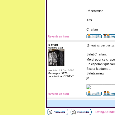
Réservation
Ami
Charlan
Revenir en haut
jc-erard
Posté le: Lun Jan 16
Membre actif
Salut Charlan,
Merci pour ce chapel
En espérant que tou
Bise a Madame...
Inscrit le: 17 Jan 2005
Salutaswing
Messages: 3170
Localisation: GENEVE
jc
_______________
Revenir en haut
SwingJO Inde