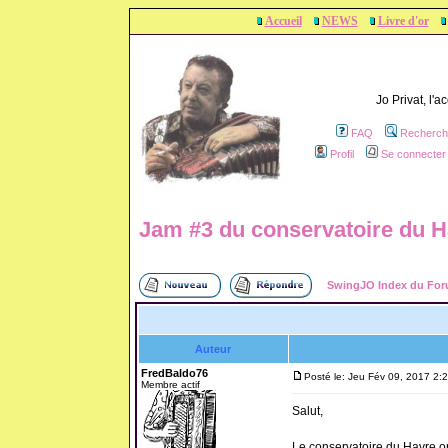
Accueil
NEWS
Livre d'or
Jo Privat, l'
FAQ
Recherch
Profil
Se connecter 
Jam #3 du conservatoire du H
SwingJO Index du Fo
Auteur
FredBaldo76
Posté le: Jeu Fév 09, 2017 2:
Membre actif
Salut,
Le conservatoire du Havre o