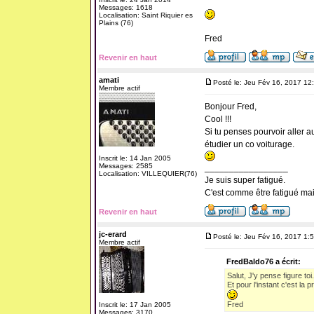
Messages: 1618
Localisation: Saint Riquier es
Plains (76)
Fred
Revenir en haut
amati
Posté le: Jeu Fév 16, 2017 12
Membre actif
Bonjour Fred,
Cool !!!
Si tu penses pourvoir aller 
étudier un co voiturage.
Inscrit le: 14 Jan 2005
Messages: 2585
_________________
Localisation: VILLEQUIER(76)
Je suis super fatigué.
C'est comme être fatigué ma
Revenir en haut
jc-erard
Posté le: Jeu Fév 16, 2017 1:
Membre actif
FredBaldo76 a écrit:
Salut, J'y pense figure toi.
Et pour l'instant c'est la p
Fred
Inscrit le: 17 Jan 2005
Messages: 3170