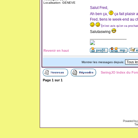
Localisation: GENEVE
Salut Fred,
Ah ben ça,
ça fait plaisir 
Fred, tiens le week-end au c
(
m'est avis qu'on va prochai
Salutaswing
_________________
Revenir en haut
Montrer les messages depuis:
SwingJO Index du Fo
Page
1
sur
1
Powered by
Tra