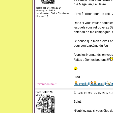
rue Magellan, Le Havre.
Inscrit le: 24 Jan 2014
Messages: 1618
Localisation: Saint Riquier es
L'invité "d'honneur" de cett
Plains (76)
Donc si vous voulez sortir le
lesquels vous retrouverez Sé
entendu en ma compagnie, on 
Je pense que mon élève Fabi
pour son baptême du feu !!
Alors les Normands, on vous 
Faites péter les boutons !!
Fred
Revenir en haut
FredBaldo76
Posté le: Mer Fév 15, 2017 12
Membre actif
Salut,
N'oubliez pas si vous êtes dan