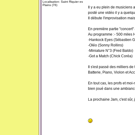
Localisation: Saint Riquier es
Plains (76)
Il y a eu plein de musiciens
posté une vidéo il y a quelqu
Il débute l'improvisation mais 
En première partie "concert" a
Au programme :- 500 miles H
-Hankock Eyes (Sébastien G
-Oléo (Sonny Rollins)
-Miniature N°3 (Fred Baldo)
-Got a Match (Chick Coréa)
Il s'est passé des milliers d
Batterie, Piano, Violon et Ac
En tout cas, les profs et mo
bien joué dans une ambiance
La prochaine Jam, c'est sûr, j