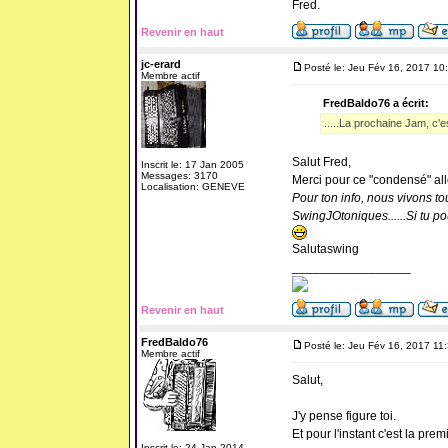
Fred.
Revenir en haut
jc-erard
Posté le: Jeu Fév 16, 2017 10
Membre actif
FredBaldo76 a écrit:
.....La prochaine Jam, c'es
Salut Fred,
Inscrit le: 17 Jan 2005
Messages: 3170
Merci pour ce "condensé" allé
Localisation: GENEVE
Pour ton info, nous vivons t
SwingJOtoniques......Si tu p
Salutaswing
_________________
Revenir en haut
FredBaldo76
Posté le: Jeu Fév 16, 2017 11
Membre actif
Salut,
J'y pense figure toi.
Et pour l'instant c'est la premi
Inscrit le: 24 Jan 2014