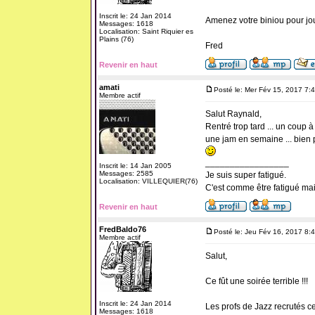
Inscrit le: 24 Jan 2014
Amenez votre biniou pour jou
Messages: 1618
Localisation: Saint Riquier es
Plains (76)
Fred
Revenir en haut
amati
Posté le: Mer Fév 15, 2017 7:
Membre actif
Salut Raynald,
Rentré trop tard ... un coup à 
une jam en semaine ... bien 
_________________
Inscrit le: 14 Jan 2005
Messages: 2585
Je suis super fatigué.
Localisation: VILLEQUIER(76)
C'est comme être fatigué ma
Revenir en haut
FredBaldo76
Posté le: Jeu Fév 16, 2017 8:
Membre actif
Salut,
Ce fût une soirée terrible !!!
Inscrit le: 24 Jan 2014
Les profs de Jazz recrutés c
Messages: 1618