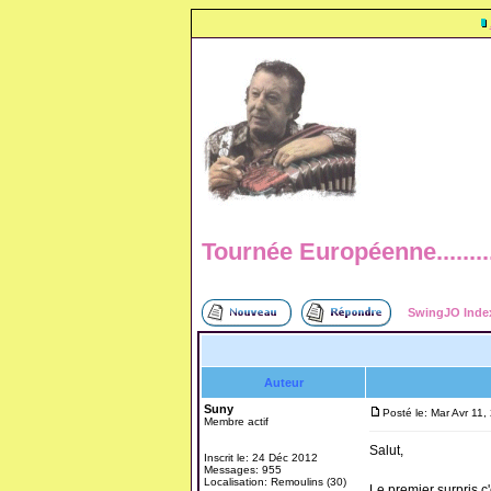
Tournée Européenne..........
SwingJO Inde
Auteur
Suny
Posté le: Mar Avr 11
Membre actif
Salut,
Inscrit le: 24 Déc 2012
Messages: 955
Localisation: Remoulins (30)
Le premier surpris c