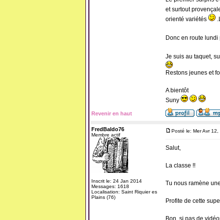
et surtout provençale
orienté variétés
.
Donc en route lundi 
Je suis au taquet, su
Restons jeunes et fou
A bientôt
Suny
Revenir en haut
FredBaldo76
Posté le: Mer Avr 12
Membre actif
Salut,
La classe !!
Inscrit le: 24 Jan 2014
Tu nous ramène une 
Messages: 1618
Localisation: Saint Riquier es
Plains (76)
Profite de cette supe
Bon, si pas de vidéo