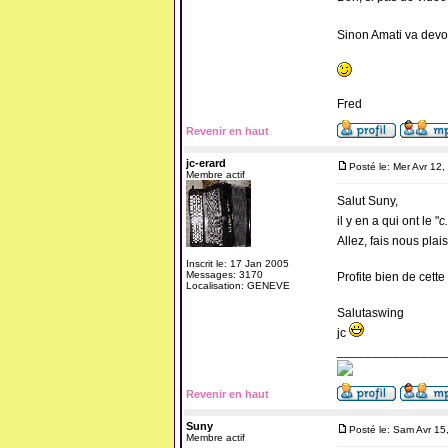
Sinon Amati va devoi
Fred
Revenir en haut
jc-erard
Posté le: Mer Avr 12
Membre actif
Salut Suny,
il y en a qui ont le "
c
Allez, fais nous plai
Inscrit le: 17 Jan 2005
Messages: 3170
Profite bien de cette 
Localisation: GENEVE
Salutaswing
jc
_______________
Revenir en haut
Suny
Posté le: Sam Avr 15
Membre actif