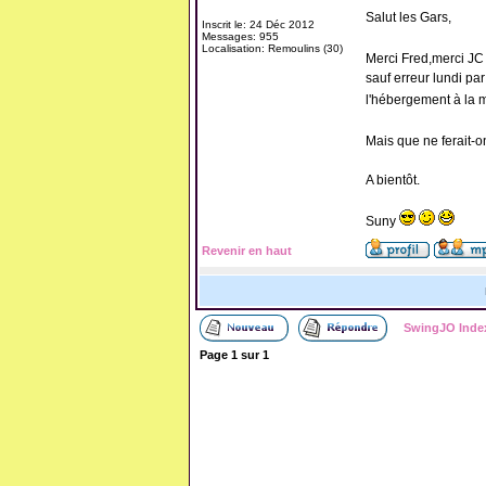
Salut les Gars,
Inscrit le: 24 Déc 2012
Messages: 955
Localisation: Remoulins (30)
Merci Fred,merci J
sauf erreur lundi par
l'hébergement à la m
Mais que ne ferait-o
A bientôt.
Suny
Revenir en haut
SwingJO Inde
Page
1
sur
1