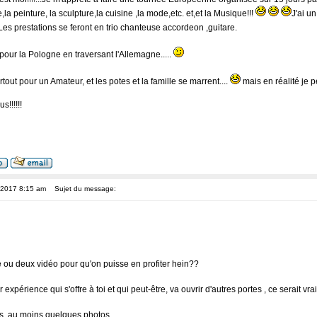
,la peinture, la sculpture,la cuisine ,la mode,etc. et,et la Musique!!!
J'ai u
Les prestations se feront en trio chanteuse accordeon ,guitare.
pour la Pologne en traversant l'Allemagne.....
rtout pour un Amateur, et les potes et la famille se marrent....
mais en réalité je pe
s!!!!!!
, 2017 8:15 am
Sujet du message:
ou deux vidéo pour qu'on puisse en profiter hein??
r expérience qui s'offre à toi et qui peut-être, va ouvrir d'autres portes , ce serait vr
s, au moins quelques photos ....