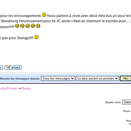
C pour les encouragements
Nous partons à onze,avec deux mini-bus,un pour les pa
 Strasbourg.Heureusement pour toi JC,sinon c'était au minimum la tournée pour.....11,o
aison!!!!!
n pas pour Swingjo!!!!
Montrer les messages depuis:
x du Forum
->
Dates
Sauter vers:
Vous
Vo
V