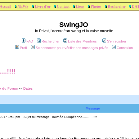
Accueil
NEWS
Livre d'or
Contact
Liens
Photos
Rechercher
DA
SwingJO
Jo Privat, l'accordéon swing et la valse musette
FAQ
Rechercher
Liste des Membres
S'enregistrer
Profil
Se connecter pour vérifier ses messages privés
Connexion
..!!!!
x du Forum
->
Dates
Message
, 2017 1:58 pm
Sujet du message: Tournée Européenne............!!!!
'est moi!!!!...Je m'apprète à faire une tournée Européenne organisée sur 15 jours pa