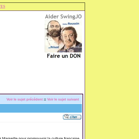
TES
Voir le sujet précédent
::
Voir le sujet suivant
r Marseille pour promouvoir la culture française