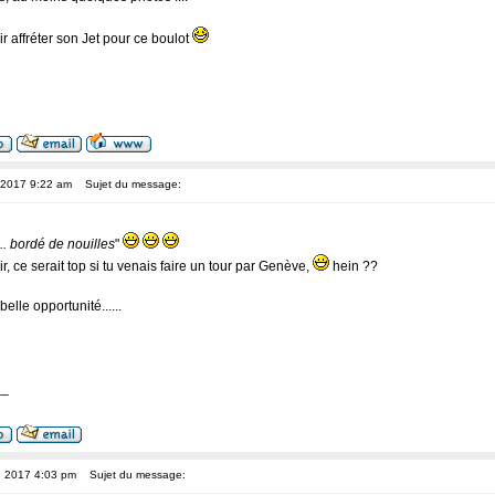
r affréter son Jet pour ce boulot
, 2017 9:22 am
Sujet du message:
... bordé de nouilles
"
sir, ce serait top si tu venais faire un tour par Genève,
hein ??
belle opportunité......
__
, 2017 4:03 pm
Sujet du message: