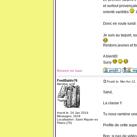
et surtout provençale
orienté variétés
.
Donc en route lundi 
Je suis au taquet, su
Restons jeunes et fou
A bientôt
Suny
Revenir en haut
FredBaldo76
Posté le: Mer Avr 12
Membre actif
Salut,
La classe !!
Inscrit le: 24 Jan 2014
Tu nous ramène une 
Messages: 1618
Localisation: Saint Riquier es
Plains (76)
Profite de cette supe
Bon, si pas de vidéo