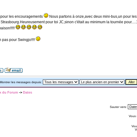
C pour les encouragements
Nous partons à onze,avec deux mini-bus,un pour les pa
 Strasbourg.Heureusement pour toi JC,sinon c'était au minimum la tournée pour.....11,o
aison!!!!!
n pas pour Swingjo!!!!
Montrer les messages depuis:
x du Forum
->
Dates
Sauter vers:
Vous
Vo
V