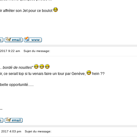
r affréter son Jet pour ce boulot
, 2017 9:22 am
Sujet du message:
... bordé de nouilles
"
sir, ce serait top si tu venais faire un tour par Genève,
hein ??
belle opportunité......
__
, 2017 4:03 pm
Sujet du message: