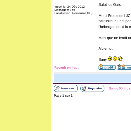
Salut les Gars,
Inscrit le: 24 Déc 2012
Messages: 955
Localisation: Remoulins (30)
Merci Fred,merci J
sauf erreur lundi par
l'hébergement à la m
Mais que ne ferait-o
A bientôt.
Suny
Revenir en haut
SwingJO Inde
Page
1
sur
1