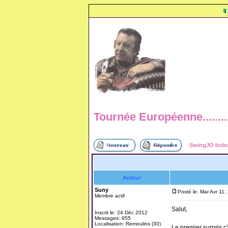
Tournée Européenne..........
SwingJO Inde
Auteur
Suny
Posté le: Mar Avr 11
Membre actif
Salut,
Inscrit le: 24 Déc 2012
Messages: 955
Localisation: Remoulins (30)
Le premier surpris c