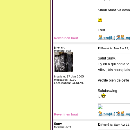
Sinon Amati va devoi
Fred
Revenir en haut
jc-erard
Posté le: Mer Avr 12
Membre actif
Salut Suny,
il y en a qui ont le "
c
Allez, fais nous plai
Inscrit le: 17 Jan 2005
Messages: 3170
Profite bien de cette 
Localisation: GENEVE
Salutaswing
jc
_______________
Revenir en haut
Suny
Posté le: Sam Avr 15
Membre actif