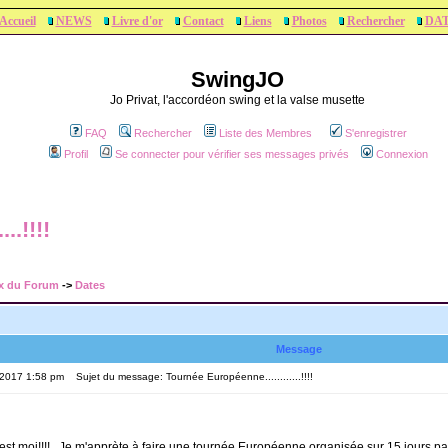
Accueil
NEWS
Livre d'or
Contact
Liens
Photos
Rechercher
DA
SwingJO
Jo Privat, l'accordéon swing et la valse musette
FAQ
Rechercher
Liste des Membres
S'enregistrer
Profil
Se connecter pour vérifier ses messages privés
Connexion
..!!!!
x du Forum
->
Dates
Message
, 2017 1:58 pm
Sujet du message: Tournée Européenne............!!!!
'est moi!!!!...Je m'apprète à faire une tournée Européenne organisée sur 15 jours pa