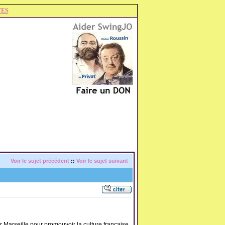
TES
Voir le sujet précédent
::
Voir le sujet suivant
r Marseille pour promouvoir la culture française