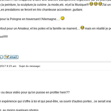
,la peinture, la sculpture,la cuisine ,la mode,etc. et,et la Musique!!!
J'ai u
Les prestations se feront en trio chanteuse accordeon ,guitare.
pour la Pologne en traversant l'Allemagne.....
rtout pour un Amateur, et les potes et la famille se marrent....
mais en réalité je pe
s!!!!!!
, 2017 8:15 am
Sujet du message:
ou deux vidéo pour qu'on puisse en profiter hein??
r expérience qui s'offre à toi et qui peut-être, va ouvrir d'autres portes , ce serait vr
s, au moins quelques photos ....