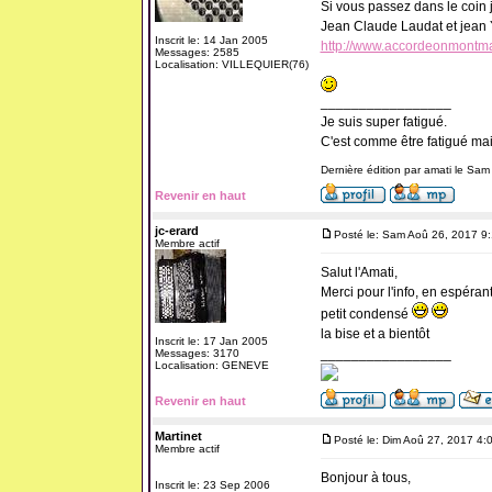
Si vous passez dans le coin je
Jean Claude Laudat et jean
Inscrit le: 14 Jan 2005
http://www.accordeonmontmag
Messages: 2585
Localisation: VILLEQUIER(76)
_________________
Je suis super fatigué.
C'est comme être fatigué ma
Dernière édition par amati le Sam
Revenir en haut
jc-erard
Posté le: Sam Aoû 26, 2017 9
Membre actif
Salut l'Amati,
Merci pour l'info, en espéra
petit condensé
la bise et a bientôt
Inscrit le: 17 Jan 2005
_________________
Messages: 3170
Localisation: GENEVE
Revenir en haut
Martinet
Posté le: Dim Aoû 27, 2017 4:
Membre actif
Bonjour à tous,
Inscrit le: 23 Sep 2006