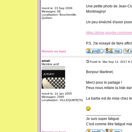
Une petite photo de Jean-Cla
Inscrit le: 23 Sep 2006
Montmagny!
Messages: 66
Localisation: Boucherville,
Québec
Un peu éméché d'avoir jouer
https://drive.google.com
P.S. J'ai essayé de faire affi
Revenir en haut
amati
Posté le: Mar Sep 12, 2017 8:
Membre actif
Bonjour Martinet,
Merci pour le partage !
Peux nous refaire la liste dans
Inscrit le: 14 Jan 2005
Messages: 2585
La barbe est de mise chez le
Localisation: VILLEQUIER(76)
_________________
Je suis super fatigué.
C'est comme être fatigué ma