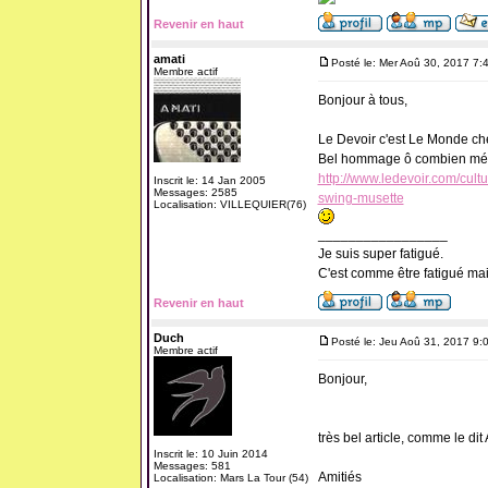
Revenir en haut
amati
Posté le: Mer Aoû 30, 2017 7:
Membre actif
Bonjour à tous,
Le Devoir c'est Le Monde ch
Bel hommage ô combien mér
http://www.ledevoir.com/cul
Inscrit le: 14 Jan 2005
Messages: 2585
swing-musette
Localisation: VILLEQUIER(76)
_________________
Je suis super fatigué.
C'est comme être fatigué ma
Revenir en haut
Duch
Posté le: Jeu Aoû 31, 2017 9:
Membre actif
Bonjour,
très bel article, comme le dit 
Inscrit le: 10 Juin 2014
Messages: 581
Amitiés
Localisation: Mars La Tour (54)