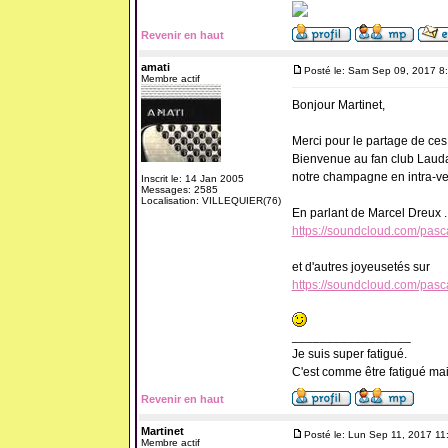
Revenir en haut
amati
Posté le: Sam Sep 09, 2017 8
Membre actif
Bonjour Martinet,
Merci pour le partage de ce
Bienvenue au fan club Laud
notre champagne en intra-ve
Inscrit le: 14 Jan 2005
Messages: 2585
Localisation: VILLEQUIER(76)
En parlant de Marcel Dreux .
https://soundcloud.com/pasc
et d'autres joyeusetés sur
https://soundcloud.com/pasc
_________________
Je suis super fatigué.
C'est comme être fatigué ma
Revenir en haut
Martinet
Posté le: Lun Sep 11, 2017 11
Membre actif