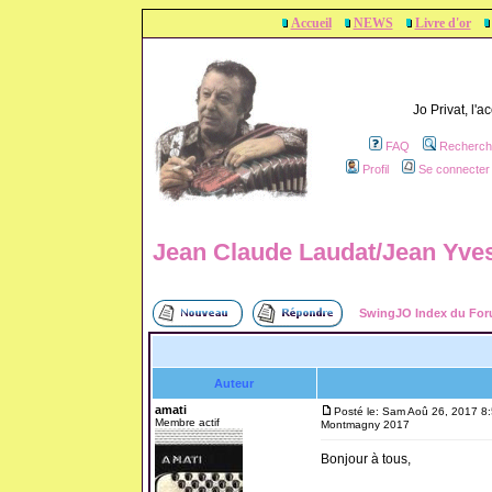
Accueil
NEWS
Livre d'or
Jo Privat, l'
FAQ
Recherch
Profil
Se connecter 
Jean Claude Laudat/Jean Yv
SwingJO Index du Fo
Auteur
amati
Posté le: Sam Aoû 26, 2017 8
Membre actif
Montmagny 2017
Bonjour à tous,