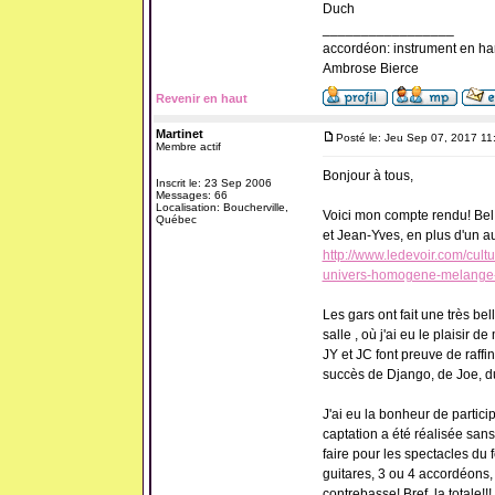
Duch
_________________
accordéon: instrument en ha
Ambrose Bierce
Revenir en haut
Martinet
Posté le: Jeu Sep 07, 2017 11
Membre actif
Bonjour à tous,
Inscrit le: 23 Sep 2006
Messages: 66
Localisation: Boucherville,
Voici mon compte rendu! Bel 
Québec
et Jean-Yves, en plus d'un au
http://www.ledevoir.com/cul
univers-homogene-melange-
Les gars ont fait une très bel
salle , où j'ai eu le plaisir 
JY et JC font preuve de raff
succès de Django, de Joe, du
J'ai eu la bonheur de partici
captation a été réalisée sans
faire pour les spectacles du 
guitares, 3 ou 4 accordéons,
contrebasse! Bref, la totale!!!