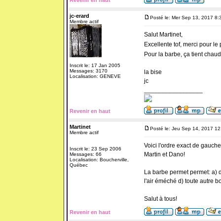
Revenir en haut
jc-erard
Posté le: Mer Sep 13, 2017 8:
Membre actif
Salut Martinet,
Excellente tof, merci pour l
Pour la barbe, ça tient chaud 
Inscrit le: 17 Jan 2005
Messages: 3170
la bise
Localisation: GENEVE
jc
_________________
Revenir en haut
Martinet
Posté le: Jeu Sep 14, 2017 1
Membre actif
Voici l'ordre exact de gauche
Inscrit le: 23 Sep 2006
Martin et Dano!
Messages: 66
Localisation: Boucherville,
Québec
La barbe permet permet: a) d
l'air éméché d) toute autre b
Salut à tous!
Revenir en haut