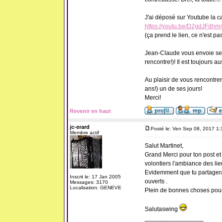
J'ai déposé sur Youtube la ca
https://youtu.be/D2gdJFdhm
(ça prend le lien, ce n'est pa
Jean-Claude vous envoie ses s
rencontre!)! Il est toujours 
Au plaisir de vous rencontrer
ans!) un de ses jours!
Merci!
Revenir en haut
jc-erard
Posté le: Ven Sep 08, 2017 1
Membre actif
Salut Martinet,
Grand Merci pour ton post e
volontiers l'ambiance des lie
Evidemment que tu partagera
Inscrit le: 17 Jan 2005
ouverts .
Messages: 3170
Localisation: GENEVE
Plein de bonnes choses pour l
Salutaswing
_________________