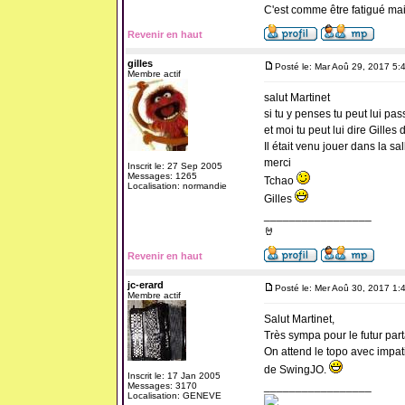
C'est comme être fatigué ma
Revenir en haut
gilles
Posté le: Mar Aoû 29, 2017 5:
Membre actif
salut Martinet
si tu y penses tu peut lui pa
et moi tu peut lui dire Gilles
Il était venu jouer dans la sa
merci
Inscrit le: 27 Sep 2005
Messages: 1265
Tchao
Localisation: normandie
Gilles
_________________
🤘
Revenir en haut
jc-erard
Posté le: Mer Aoû 30, 2017 1:
Membre actif
Salut Martinet,
Très sympa pour le futur par
On attend le topo avec impati
de SwingJO.
Inscrit le: 17 Jan 2005
_________________
Messages: 3170
Localisation: GENEVE