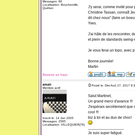
Messages: 66
Localisation: Boucherville,
J'y serai, comme invité pour
Québec
Christine Tassan, connaît Je
dit chez nous" (faire un bo
Yves.
J'ai hâte de les rencontrer, 
et plein de standards swing-
Je vous ferai un topo, avec ph
Bonne journée!
Martin
Revenir en haut
amati
Posté le: Dim Aoû 27, 2017 9:
Membre actif
Salut Martinet,
Un grand merci d'avance !!!
J'espérais secrètement que m
cool !!!
biz à toi et au duo de choc!
Inscrit le: 14 Jan 2005
Messages: 2585
Localisation: VILLEQUIER(76)
_________________
Je suis super fatigué.