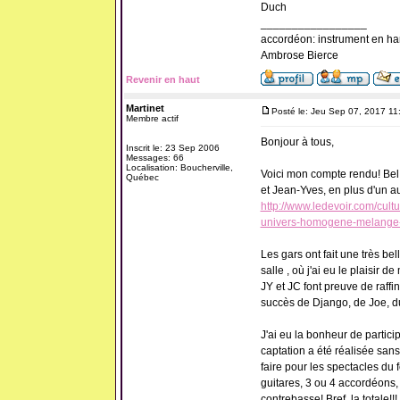
Duch
_________________
accordéon: instrument en ha
Ambrose Bierce
Revenir en haut
Martinet
Posté le: Jeu Sep 07, 2017 11
Membre actif
Bonjour à tous,
Inscrit le: 23 Sep 2006
Messages: 66
Localisation: Boucherville,
Voici mon compte rendu! Bel 
Québec
et Jean-Yves, en plus d'un au
http://www.ledevoir.com/cul
univers-homogene-melange-
Les gars ont fait une très bel
salle , où j'ai eu le plaisir 
JY et JC font preuve de raff
succès de Django, de Joe, du
J'ai eu la bonheur de partici
captation a été réalisée sans
faire pour les spectacles du 
guitares, 3 ou 4 accordéons,
contrebasse! Bref, la totale!!!