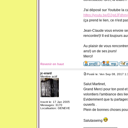
J'ai déposé sur Youtube la ca
https://youtu.be/D2gdJFdhm
(ça prend le lien, ce n'est pa
Jean-Claude vous envoie ses s
rencontre!)! Il est toujours 
Au plaisir de vous rencontrer
ans!) un de ses jours!
Merci!
Revenir en haut
jc-erard
Posté le: Ven Sep 08, 2017 1
Membre actif
Salut Martinet,
Grand Merci pour ton post e
volontiers l'ambiance des lie
Evidemment que tu partagera
Inscrit le: 17 Jan 2005
ouverts .
Messages: 3170
Localisation: GENEVE
Plein de bonnes choses pour l
Salutaswing
_________________