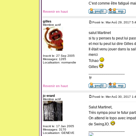
C'est comme être fatigué ma
Revenir en haut
gilles
Posté le: Mar Aoû 29, 2017 5:
Membre actif
salut Martinet
si tu y penses tu peut lui pa
et moi tu peut lui dire Gilles
Il était venu jouer dans la sa
merci
Inscrit le: 27 Sep 2005
Messages: 1265
Tchao
Localisation: normandie
Gilles
_________________
🤘
Revenir en haut
jc-erard
Posté le: Mer Aoû 30, 2017 1:
Membre actif
Salut Martinet,
Très sympa pour le futur par
On attend le topo avec impati
de SwingJO.
Inscrit le: 17 Jan 2005
_________________
Messages: 3170
Localisation: GENEVE