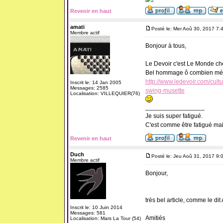
Revenir en haut
amati
Posté le: Mer Aoû 30, 2017 7:
Membre actif
Bonjour à tous,
Le Devoir c'est Le Monde ch
Bel hommage ô combien mér
http://www.ledevoir.com/cul
Inscrit le: 14 Jan 2005
Messages: 2585
swing-musette
Localisation: VILLEQUIER(76)
_________________
Je suis super fatigué.
C'est comme être fatigué ma
Revenir en haut
Duch
Posté le: Jeu Aoû 31, 2017 9:
Membre actif
Bonjour,
très bel article, comme le dit 
Inscrit le: 10 Juin 2014
Messages: 581
Amitiés
Localisation: Mars La Tour (54)