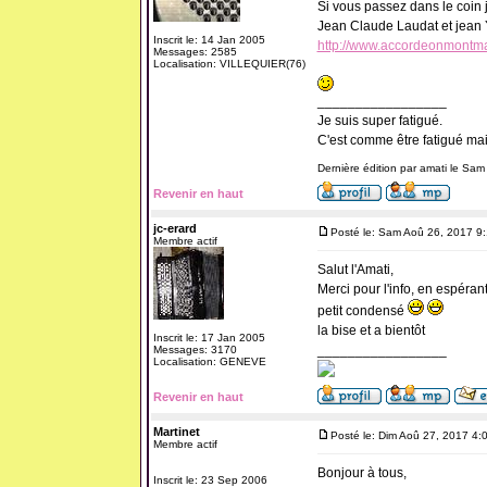
Si vous passez dans le coin je
Jean Claude Laudat et jean
Inscrit le: 14 Jan 2005
http://www.accordeonmontmag
Messages: 2585
Localisation: VILLEQUIER(76)
_________________
Je suis super fatigué.
C'est comme être fatigué ma
Dernière édition par amati le Sam
Revenir en haut
jc-erard
Posté le: Sam Aoû 26, 2017 9
Membre actif
Salut l'Amati,
Merci pour l'info, en espéra
petit condensé
la bise et a bientôt
Inscrit le: 17 Jan 2005
_________________
Messages: 3170
Localisation: GENEVE
Revenir en haut
Martinet
Posté le: Dim Aoû 27, 2017 4:
Membre actif
Bonjour à tous,
Inscrit le: 23 Sep 2006