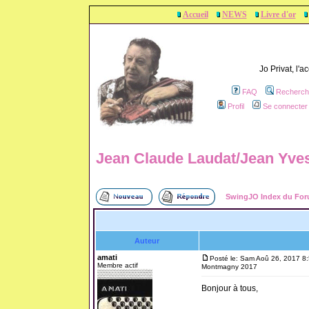
Accueil
NEWS
Livre d'or
Jo Privat, l'
FAQ
Recherch
Profil
Se connecter 
Jean Claude Laudat/Jean Yv
SwingJO Index du Fo
Auteur
amati
Posté le: Sam Aoû 26, 2017 8
Membre actif
Montmagny 2017
Bonjour à tous,