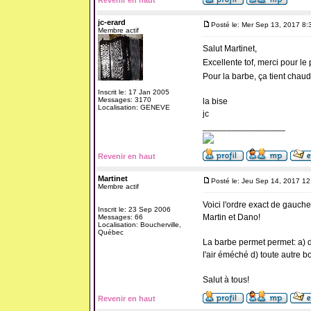
Revenir en haut
jc-erard
Posté le: Mer Sep 13, 2017 8:
Membre actif
Salut Martinet,
Excellente tof, merci pour l
Pour la barbe, ça tient chaud 
Inscrit le: 17 Jan 2005
Messages: 3170
la bise
Localisation: GENEVE
jc
_________________
Revenir en haut
Martinet
Posté le: Jeu Sep 14, 2017 1
Membre actif
Voici l'ordre exact de gauche
Inscrit le: 23 Sep 2006
Martin et Dano!
Messages: 66
Localisation: Boucherville,
Québec
La barbe permet permet: a) d
l'air éméché d) toute autre b
Salut à tous!
Revenir en haut