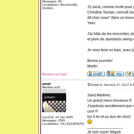
Messages: 66
Localisation: Boucherville,
J'y serai, comme invité pour
Québec
Christine Tassan, connaît Je
dit chez nous" (faire un bo
Yves.
J'ai hâte de les rencontrer, 
et plein de standards swing-
Je vous ferai un topo, avec ph
Bonne journée!
Martin
Revenir en haut
amati
Posté le: Dim Aoû 27, 2017 9:
Membre actif
Salut Martinet,
Un grand merci d'avance !!!
J'espérais secrètement que m
cool !!!
biz à toi et au duo de choc!
Inscrit le: 14 Jan 2005
Messages: 2585
Localisation: VILLEQUIER(76)
_________________
Je suis super fatigué.