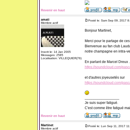
Revenir en haut
amati
Posté le: Sam Sep 09, 2017 8
Membre actif
Bonjour Martinet,
Merci pour le partage de ce
Bienvenue au fan club Laud
notre champagne en intra-ve
Inscrit le: 14 Jan 2005
Messages: 2585
Localisation: VILLEQUIER(76)
En parlant de Marcel Dreux .
https://soundcloud.com/pasc
et d'autres joyeusetés sur
https://soundcloud.com/pasc
_________________
Je suis super fatigué.
C'est comme être fatigué ma
Revenir en haut
Martinet
Posté le: Lun Sep 11, 2017 11
Membre actif