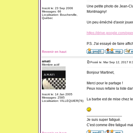
Une petite photo de Jean-Cla
Inscrit le: 23 Sep 2006
Montmagny!
Messages: 66
Localisation: Boucherville,
Québec
Un peu éméché d'avoir jouer
https://drive.google.com
P.S. J'ai essayé de faire affi
Revenir en haut
amati
Posté le: Mar Sep 12, 2017 8:
Membre actif
Bonjour Martinet,
Merci pour le partage !
Peux nous refaire la liste dans
Inscrit le: 14 Jan 2005
Messages: 2585
La barbe est de mise chez le
Localisation: VILLEQUIER(76)
_________________
Je suis super fatigué.
C'est comme être fatigué ma