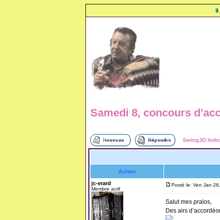
Samedi 8, concours d’ac
SwingJO Inde
Auteur
jc-erard
Posté le: Ven Jan 26
Membre actif
Salut mes pralos,
Des airs d’accordéo