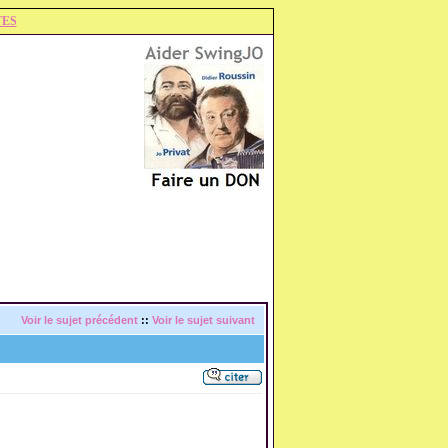
TES
Voir le sujet précédent
::
Voir le sujet suivant