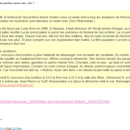
ne position asser rare, non ?
6, le festival de l'accordéon donne rendez-vous ce week-end à tous les amateurs de l'instru
entaine de musiciens sont attendus ce week-end. (©Le Ploërmelais )
 a été lancé par Louis Aron en 1986. À l’époque, il était directeur de l’école privée d’Augan, 
juillet, Aurélie Lucas prend plaisir à narrer les prémices du festival de l’accordéon. La co-p
 le bout des doigts. Depuis huit ans, elle est l’un des maillons, discret mais essentiel de l’év
it pas non plus. Et peut compter sur une organisation bien huilée. La fête populaire « un brin a
 amateurs fest-noz.
s amateurs.
e concours d’accordéon a pour habitude de départager une trentaine de candidats. En soiré
 de sautiller au traditionnel fest-noz. Même constat le dimanche. Des heures durant, les parqu
ux rythmes des ridées, gavottes et autres Hanter-Dro. Chorales, solo ou duo : au total ce so
de façon impromptue. Certains se sont connus à Augan, et, depuis, jouent toujours ensemble
 Car l’essentiel est bien là, « fédérer, nouer des liens » en faisant la part belle au piano à bre
medi 8, concours d’accordéon à 14 h et fest-noz à 21 h à la salle des fêtes ; Dimanche 9, scè
1 h animé par Jean-Pierre Le Goff. Restauration sur place le dimanche midi et soir. Renseig
ordeon.augan@gmail.com
u.fr/bretagne/augan_56006/des-airs-daccordeon-federer_9334105.html
__