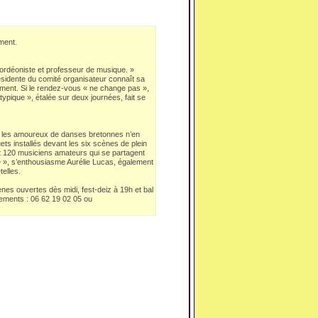
ment.
accordéoniste et professeur de musique. »
résidente du comité organisateur connaît sa
énement. Si le rendez-vous « ne change pas »,
typique », étalée sur deux journées, fait se
e, les amoureux de danses bretonnes n’en
ets installés devant les six scènes de plein
nt 120 musiciens amateurs qui se partagent
 », s’enthousiasme Aurélie Lucas, également
telles.
nes ouvertes dès midi, fest-deiz à 19h et bal
nements : 06 62 19 02 05 ou