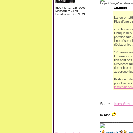
Le petit "rouge" est dans u
Inscrit le: 17 Jan 2005
Citation:
Messages: 3170
Localisation: GENEVE
Lancé en 198
Plus d’une c
« Le festival
Chaque début 
partition sur
il ne désempl
déplacer les
120 musicien
Le samedi, l
finissent pas
air vibrent a
des « bœufs 
accordéoniste.
Pratique : Sa
populaire à 2
festivalacc
Source :
https://act
la bise
_______________