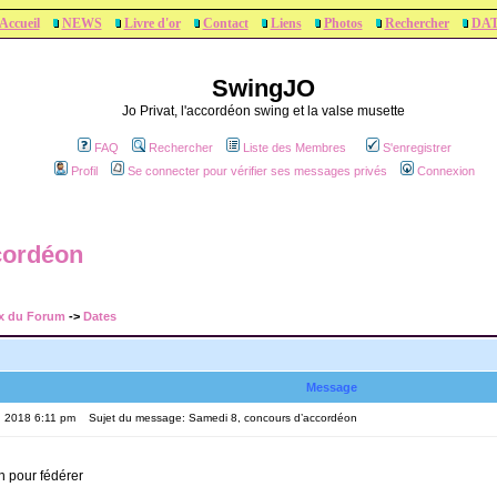
Accueil
NEWS
Livre d'or
Contact
Liens
Photos
Rechercher
DA
SwingJO
Jo Privat, l'accordéon swing et la valse musette
FAQ
Rechercher
Liste des Membres
S'enregistrer
Profil
Se connecter pour vérifier ses messages privés
Connexion
cordéon
x du Forum
->
Dates
Message
, 2018 6:11 pm
Sujet du message: Samedi 8, concours d’accordéon
n pour fédérer