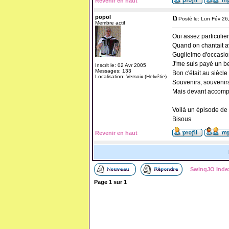
Revenir en haut
popol
Posté le: Lun Fév 2
Membre actif
Oui assez particulier
Quand on chantait a
Guglielmo d'occasio
J'me suis payé un bea
Inscrit le: 02 Avr 2005
Messages: 133
Bon c'était au siècl
Localisation: Versoix (Helvétie)
Souvenirs, souvenir
Mais devant accompli
Voilà un épisode de
Bisous
Revenir en haut
SwingJO Inde
Page
1
sur
1