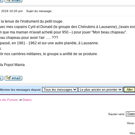
6, 2018 10:20 pm
Sujet du message:
 la tenue de l'instrument du petit rouge.
vec mes copains Cyril et Donald (le groupe des Chérubins à Lausanne), j'avais ess
n que ma maman m'avait acheté pour 950.--) pour jouer "Mon beau chapeau".
u chapeau pour avoir l'air ...... ???
e passé, en 1961 - 1962 et sur une autre planète, à Lausanne.
s.
r nos carrières militaires, le groupe a arrêté de se produire.
 la Popol Mania
Montrer les messages depuis:
x du Forum
->
Dates
Sauter vers:
Vous
Vo