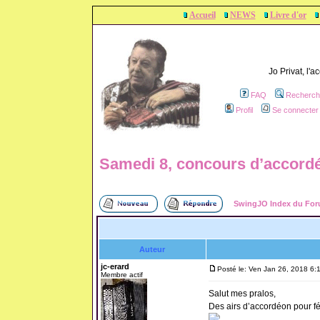
Accueil
NEWS
Livre d'or
Jo Privat, l'
FAQ
Recherch
Profil
Se connecter 
Samedi 8, concours d’accord
SwingJO Index du Fo
Auteur
jc-erard
Posté le: Ven Jan 26, 2018 6:
Membre actif
Salut mes pralos,
Des airs d’accordéon pour f