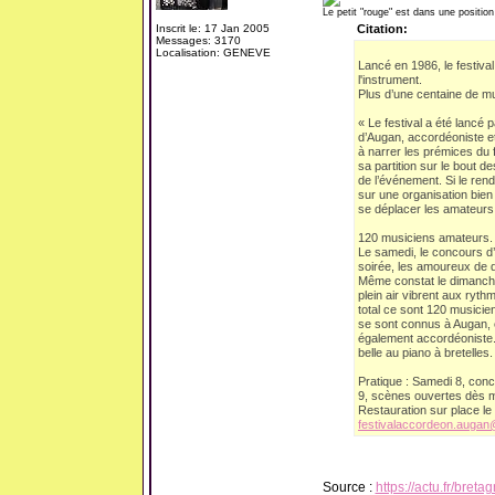
Le petit "rouge" est dans une position
Inscrit le: 17 Jan 2005
Citation:
Messages: 3170
Localisation: GENEVE
Lancé en 1986, le festiv
l'instrument.
Plus d’une centaine de m
« Le festival a été lancé p
d’Augan, accordéoniste et
à narrer les prémices du 
sa partition sur le bout de
de l’événement. Si le ren
sur une organisation bien 
se déplacer les amateurs
120 musiciens amateurs.
Le samedi, le concours d
soirée, les amoureux de da
Même constat le dimanche
plein air vibrent aux ryt
total ce sont 120 musici
se sont connus à Augan, e
également accordéoniste. C
belle au piano à bretelles.
Pratique : Samedi 8, conc
9, scènes ouvertes dès mi
Restauration sur place le
festivalaccordeon.auga
Source :
https://actu.fr/br