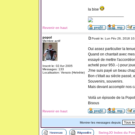
la bise
_________________
Revenir en haut
popol
Posté le: Lun Fév 26, 2018 10
Membre actif
Oui assez particulier la tenue
Quand on chantait avec mes 
essayé de mettre l'accordéo
acheté pour 950.--) pour jo
Inscrit le: 02 Avr 2005
Messages: 133
J'me suis payé un beau chapea
Localisation: Versoix (Helvétie)
Bon c'était au siècle passé,
Souvenirs, souvenirs.
Mais devant accomplir nos car
Voilà un épisode de la Popo
Bisous
Revenir en haut
Montrer les messages depuis:
SwingJO Index du Fo